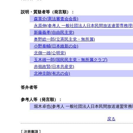
説明・質疑者等（発言順）：
森英介(憲法審査会会長)
永原伸(参考人 一般社団法人日本民間放送連盟専務理
新藤義孝(自由民主党)
奥野総一郎(立憲民主党・無所属)
小野泰輔(日本維新の会)
北側一雄(公明党)
玉木雄一郎(国民民主党・無所属クラブ)
赤嶺政賢(日本共産党)
北神圭朗(有志の会)
答弁者等
参考人等（発言順）：
堀木卓也(参考人 一般社団法人日本民間放送連盟常務
戻る