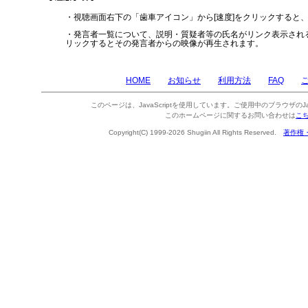
・視聴画面右下の「歯車アイコン」から[速度]をクリックすると
・発言者一覧について、説明・質疑者等の氏名がリンク表示され
リックするとその発言者からの映像が再生されます。
HOME
お知らせ
利用方法
FAQ
このページは、JavaScriptを使用しています。ご使用中のブラウザのJa
このホームページに関するお問い合わせは
こ
Copyright(C) 1999-2026 Shugiin All Rights Reserved.
著作権