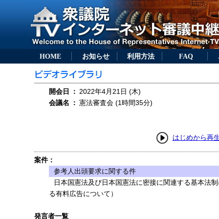
HOME
お知らせ
利用方法
FAQ
開会日
：
2022年4月21日 (木)
会議名
：
憲法審査会 (1時間35分)
はじめから再
案件：
参考人出頭要求に関する件
日本国憲法及び日本国憲法に密接に関連する基本法制
る有料広告について）
発言者一覧