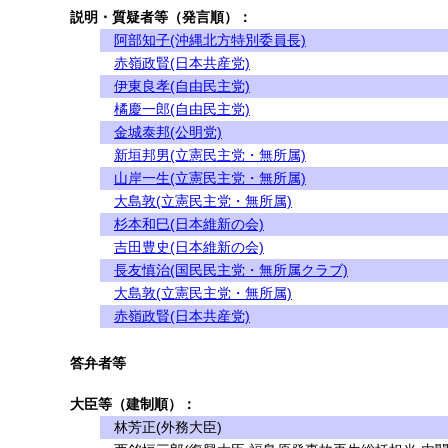
説明・質疑者等（発言順）：
阿部知子(沖縄北方特別委員長)
赤嶺政賢(日本共産党)
伊東良孝(自由民主党)
橘慶一郎(自由民主党)
金城泰邦(公明党)
新垣邦男(立憲民主党・無所属)
山岸一生(立憲民主党・無所属)
大島敦(立憲民主党・無所属)
杉本和巳(日本維新の会)
吉田豊史(日本維新の会)
長友慎治(国民民主党・無所属クラブ)
大島敦(立憲民主党・無所属)
赤嶺政賢(日本共産党)
答弁者等
大臣等（建制順）：
林芳正(外務大臣)