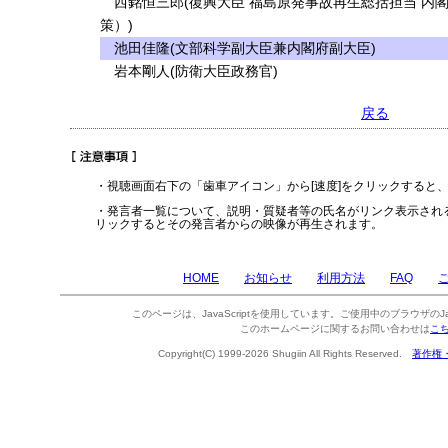
西銘恒三郎(復興大臣 福島原発事故再生総括担当 内
策）)
池田佳隆(文部科学副大臣兼内閣府副大臣)
岩本剛人(防衛大臣政務官)
戻る
・視聴画面右下の「歯車アイコン」から[速度]をクリックすると
・発言者一覧について、説明・質疑者等の氏名がリンク表示され
リックするとその発言者からの映像が再生されます。
HOME
お知らせ
利用方法
FAQ
このページは、JavaScriptを使用しています。ご使用中のブラウザのJa
このホームページに関するお問い合わせは
こ
Copyright(C) 1999-2026 Shugiin All Rights Reserved.
著作権