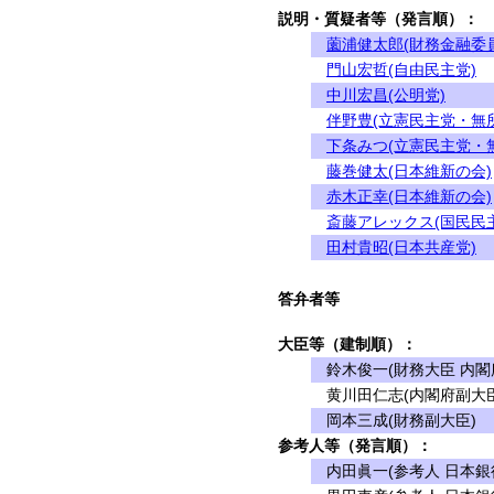
説明・質疑者等（発言順）：
薗浦健太郎(財務金融委
門山宏哲(自由民主党)
中川宏昌(公明党)
伴野豊(立憲民主党・無
下条みつ(立憲民主党・
藤巻健太(日本維新の会)
赤木正幸(日本維新の会)
斎藤アレックス(国民民
田村貴昭(日本共産党)
答弁者等
大臣等（建制順）：
鈴木俊一(財務大臣 内閣
黄川田仁志(内閣府副大臣
岡本三成(財務副大臣)
参考人等（発言順）：
内田眞一(参考人 日本銀