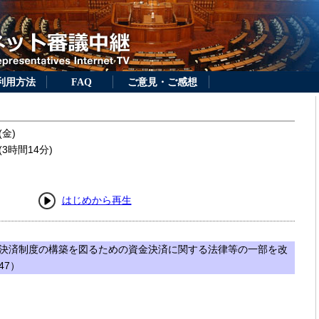
利用方法
FAQ
ご意見・ご感想
(金)
3時間14分)
はじめから再生
決済制度の構築を図るための資金決済に関する法律等の一部を改
47）