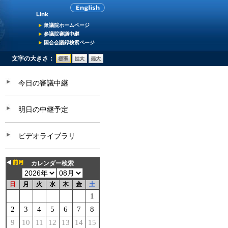
衆議院ホームページ
参議院審議中継
国会会議録検索ページ
文字の大きさ：
今日の審議中継
明日の中継予定
ビデオライブラリ
カレンダー検索
日
月
火
水
木
金
土
1
2
3
4
5
6
7
8
9
10
11
12
13
14
15