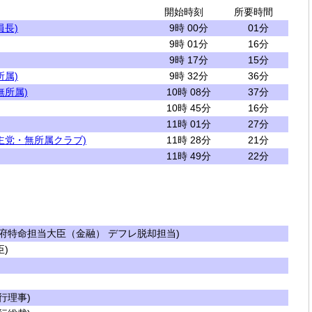
開始時刻
所要時間
員長)
9時 00分
01分
9時 01分
16分
9時 17分
15分
所属)
9時 32分
36分
無所属)
10時 08分
37分
10時 45分
16分
11時 01分
27分
主党・無所属クラブ)
11時 28分
21分
11時 49分
22分
府特命担当大臣（金融） デフレ脱却担当)
)
行理事)