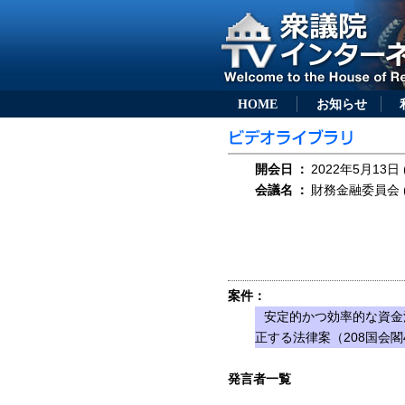
HOME
お知らせ
開会日
：
2022年5月13日 
会議名
：
財務金融委員会 (
案件：
安定的かつ効率的な資金
正する法律案（208国会閣
発言者一覧