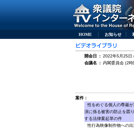
HOME
お知らせ
開会日
：
2022年5月25日 
会議名
：
内閣委員会 (2時
案件：
性をめぐる個人の尊厳が
演に係る被害の防止を図
する法律案起草の件
性行為映像制作物への出