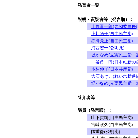
発言者一覧
説明・質疑者等（発言順）：
上野賢一郎(内閣委員長)
上川陽子(自由民主党)
赤澤亮正(自由民主党)
河西宏一(公明党)
堤かなめ(立憲民主党・
一谷勇一郎(日本維新の会
本村伸子(日本共産党)
大石あきこ(れいわ新選組
堤かなめ(立憲民主党・
答弁者等
議員（発言順）：
山下貴司(自由民主党)
宮崎政久(自由民主党)
國重徹(公明党)