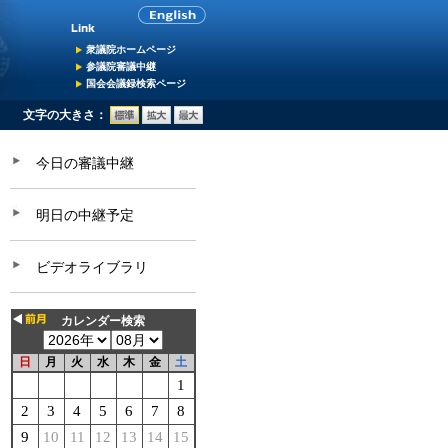
衆議院ホームページ
参議院審議中継
国会会議録検索ページ
文字の大きさ：
今日の審議中継
明日の中継予定
ビデオライブラリ
カレンダー検索
日
月
火
水
木
金
土
1
2
3
4
5
6
7
8
9
10
11
12
13
14
15