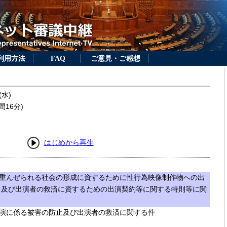
利用方法
FAQ
ご意見・ご感想
(水)
間16分)
はじめから再生
重んぜられる社会の形成に資するために性行為映像制作物への出
り及び出演者の救済に資するための出演契約等に関する特則等に関
演に係る被害の防止及び出演者の救済に関する件