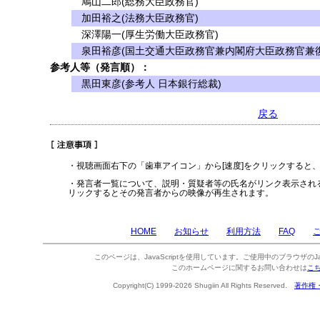
鳩山二郎(総務大臣政務官)
加田裕之(法務大臣政務官)
深澤陽一(厚生労働大臣政務官)
泉田裕彦(国土交通大臣政務官兼内閣府大臣政務官兼復
参考人等（発言順）：
黒田東彦(参考人 日本銀行総裁)
戻る
・視聴画面右下の「歯車アイコン」から[速度]をクリックすると
・発言者一覧について、説明・質疑者等の氏名がリンク表示され
リックするとその発言者からの映像が再生されます。
HOME
お知らせ
利用方法
FAQ
このページは、JavaScriptを使用しています。ご使用中のブラウザのJa
このホームページに関するお問い合わせは
こ
Copyright(C) 1999-2026 Shugiin All Rights Reserved.
著作権