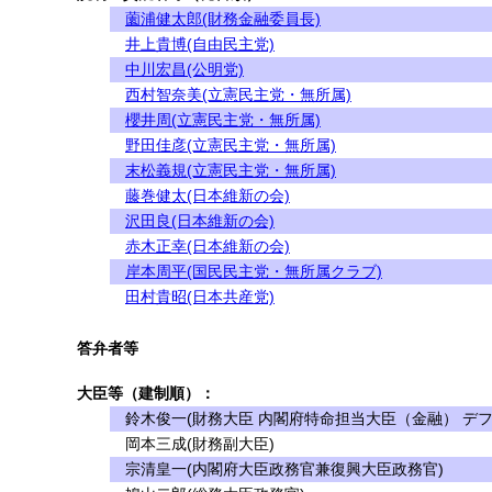
薗浦健太郎(財務金融委員長)
井上貴博(自由民主党)
中川宏昌(公明党)
西村智奈美(立憲民主党・無所属)
櫻井周(立憲民主党・無所属)
野田佳彦(立憲民主党・無所属)
末松義規(立憲民主党・無所属)
藤巻健太(日本維新の会)
沢田良(日本維新の会)
赤木正幸(日本維新の会)
岸本周平(国民民主党・無所属クラブ)
田村貴昭(日本共産党)
答弁者等
大臣等（建制順）：
鈴木俊一(財務大臣 内閣府特命担当大臣（金融） デフ
岡本三成(財務副大臣)
宗清皇一(内閣府大臣政務官兼復興大臣政務官)