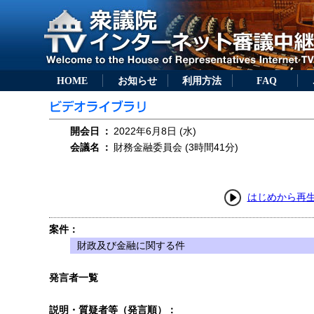
HOME
お知らせ
利用方法
FAQ
開会日
：
2022年6月8日 (水)
会議名
：
財務金融委員会 (3時間41分)
はじめから再
案件：
財政及び金融に関する件
発言者一覧
説明・質疑者等（発言順）：