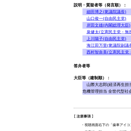
説明・質疑者等（発言順）：
細田博之(衆議院議長)
山口俊一(自由民主党)
岸田文雄(内閣総理大臣)
泉健太(立憲民主党・無
上川陽子(自由民主党)
海江田万里(衆議院副議長
西村智奈美(立憲民主党
答弁者等
大臣等（建制順）：
山際大志郎(経済再生担当
危機管理担当 全世代型社
・視聴画面右下の「歯車アイコ