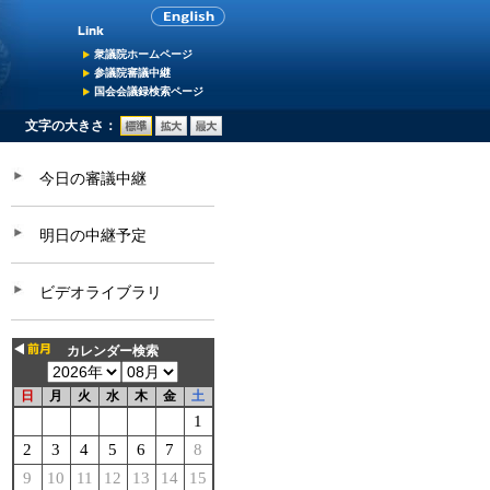
衆議院ホームページ
参議院審議中継
国会会議録検索ページ
文字の大きさ：
今日の審議中継
明日の中継予定
ビデオライブラリ
カレンダー検索
日
月
火
水
木
金
土
1
2
3
4
5
6
7
8
9
10
11
12
13
14
15