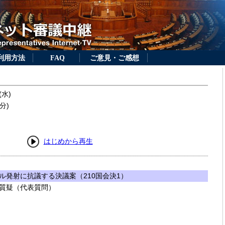
利用方法
FAQ
ご意見・ご感想
(水)
分)
はじめから再生
ル発射に抗議する決議案（210国会決1）
質疑（代表質問）