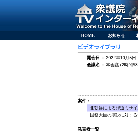
HOME
お知らせ
開会日
：
2022年10月5日 
会議名
：
本会議 (2時間58
案件：
北朝鮮による弾道ミサイ
国務大臣の演説に対する
発言者一覧