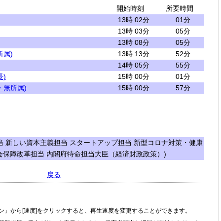
開始時刻
所要時間
13時 02分
01分
13時 03分
05分
13時 08分
05分
所属)
13時 13分
52分
14時 05分
55分
)
15時 00分
01分
・無所属)
15時 00分
57分
 新しい資本主義担当 スタートアップ担当 新型コロナ対策・健康
会保障改革担当 内閣府特命担当大臣（経済財政政策）)
戻る
ン」から[速度]をクリックすると、再生速度を変更することができます。