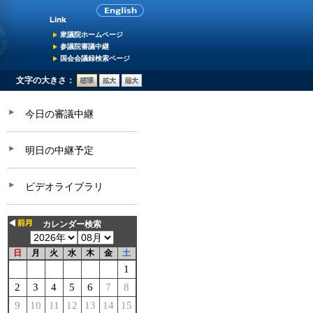
衆議院ホームページ
参議院審議中継
国会会議録検索ページ
文字の大きさ：
今日の審議中継
明日の中継予定
ビデオライブラリ
カレンダー検索
日
月
火
水
木
金
土
1
2
3
4
5
6
7
8
9
10
11
12
13
14
15