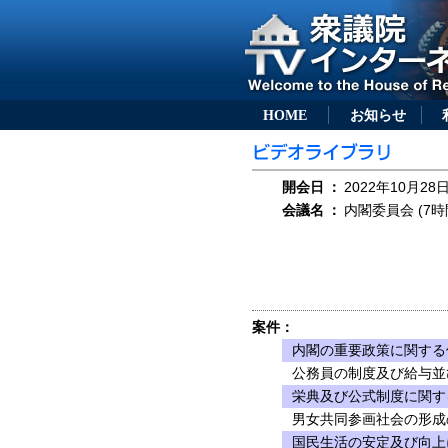
HOME
お知らせ
開会日
：
2022年10月28日
会議名
：
内閣委員会 (7時
案件：
内閣の重要政策に関する
公務員の制度及び給与並
栄典及び公式制度に関す
男女共同参画社会の形成
国民生活の安定及び向上