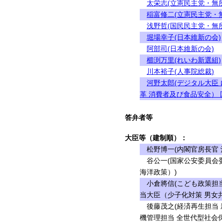
太栄志(立憲民主党・無
稲富修二(立憲民主党・
浅野哲(国民民主党・無
堀場幸子(日本維新の会)
阿部司(日本維新の会)
櫛渕万里(れいわ新選組)
川本裕子(人事院総裁)
河野太郎(デジタル大臣
革 消費者及び食品安全） 
答弁者等
大臣等（建制順）：
松野博一(内閣官房長官 
谷公一(国家公安委員会委
海洋政策）)
小倉將信(こども政策担当
当大臣（少子化対策 男女共
後藤茂之(経済再生担当 
機管理担当 全世代型社会