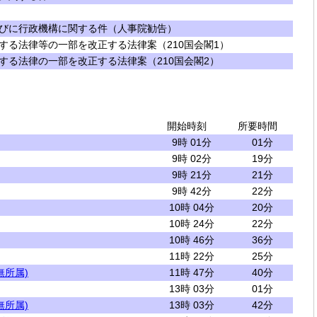
びに行政機構に関する件（人事院勧告）
する法律等の一部を改正する法律案（210国会閣1）
する法律の一部を改正する法律案（210国会閣2）
開始時刻
所要時間
9時 01分
01分
9時 02分
19分
9時 21分
21分
9時 42分
22分
10時 04分
20分
10時 24分
22分
10時 46分
36分
11時 22分
25分
無所属)
11時 47分
40分
13時 03分
01分
無所属)
13時 03分
42分