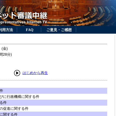
利用方法
FAQ
ご意見・ご感想
 (金)
間28分)
はじめから再生
件
びに行政機構に関する件
る件
の促進に関する件
に関する件