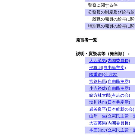
警察に関する件
公務員の制度及び給与並
一般職の職員の給与に関
特別職の職員の給与に関
発言者一覧
説明・質疑者等（発言順）：
大西英男(内閣委員長)
平将明(自由民主党)
國重徹(公明党)
宮路拓馬(自由民主党)
小寺裕雄(自由民主党)
緒方林太郎(有志の会)
塩川鉄也(日本共産党)
岩谷良平(日本維新の会)
山岸一生(立憲民主党・
大西英男(内閣委員長)
本庄知史(立憲民主党・