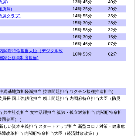
所属)
13時 45分
40分
無所属)
14時 25分
30分
所属クラブ)
14時 55分
35分
15時 30分
28分
15時 58分
32分
16時 30分
16分
16時 46分
07分
 内閣府特命担当大臣（デジタル改
16時 53分
02分
国家公務員制度担当)
沖縄基地負担軽減担当 拉致問題担当 ワクチン接種推進担当)
員長 国土強靱化担当 領土問題担当 内閣府特命担当大臣（防災
 共生社会担当 女性活躍担当 孤独・孤立対策担当 内閣府特命担
同参画） )
新しい資本主義担当 スタートアップ担当 新型コロナ対策・健康危
保障改革担当 内閣府特命担当大臣（経済財政政策）)