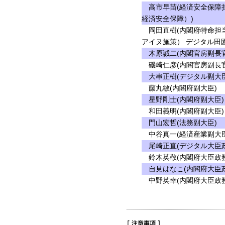
高市早苗(経済安全保障担
経済安全保障）)
岡田直樹(内閣府特命担当
アイヌ施策） デジタル田
木原誠二(内閣官房副長官
磯崎仁彦(内閣官房副長官
大串正樹(デジタル副大臣
藤丸敏(内閣府副大臣)
星野剛士(内閣府副大臣)
和田義明(内閣府副大臣)
門山宏哲(法務副大臣)
中谷真一(経済産業副大臣
尾崎正直(デジタル大臣政
鈴木英敬(内閣府大臣政務
自見はなこ(内閣府大臣政
中野英幸(内閣府大臣政務