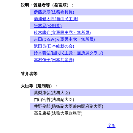
説明・質疑者等（発言順）：
伊藤忠彦(法務委員長)
薗浦健太郎(自由民主党)
平林晃(公明党)
鈴木庸介(立憲民主党・無所属)
吉田はるみ(立憲民主党・無所属)
沢田良(日本維新の会)
鈴木義弘(国民民主党・無所属クラブ)
本村伸子(日本共産党)
答弁者等
大臣等（建制順）：
葉梨康弘(法務大臣)
門山宏哲(法務副大臣)
井野俊郎(防衛副大臣兼内閣府副大臣)
高見康裕(法務大臣政務官)
戻る