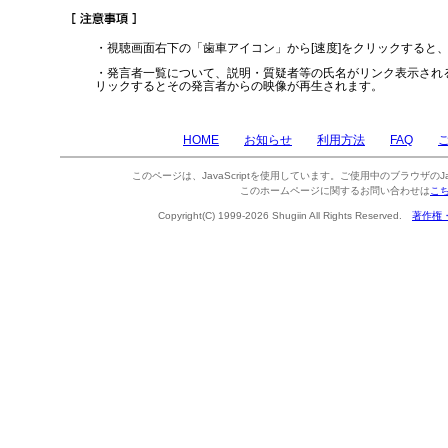
・視聴画面右下の「歯車アイコン」から[速度]をクリックすると
・発言者一覧について、説明・質疑者等の氏名がリンク表示され
リックするとその発言者からの映像が再生されます。
HOME
お知らせ
利用方法
FAQ
このページは、JavaScriptを使用しています。ご使用中のブラウザのJa
このホームページに関するお問い合わせは
こ
Copyright(C) 1999-2026 Shugiin All Rights Reserved.
著作権