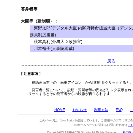
答弁者等
大臣等（建制順）：
河野太郎(デジタル大臣 内閣府特命担当大臣（デジタ
務員制度担当)
秋本真利(外務大臣政務官)
川本裕子(人事院総裁)
戻る
・視聴画面右下の「歯車アイコン」から[速度]をクリックすると
・発言者一覧について、説明・質疑者等の氏名がリンク表示され
リックするとその発言者からの映像が再生されます。
HOME
お知らせ
利用方法
FAQ
このページは、JavaScriptを使用しています。ご使用中のブラウザのJa
このホームページに関するお問い合わせは
こ
Copyright(C) 1999-2026 Shugiin All Rights Reserved.
著作権