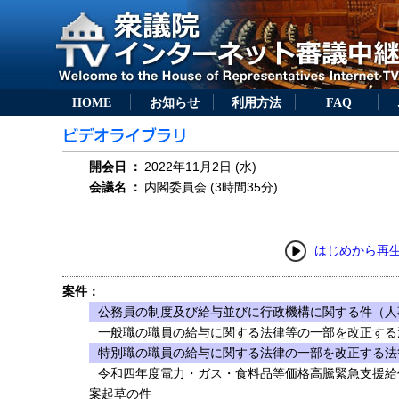
HOME
お知らせ
利用方法
FAQ
開会日
：
2022年11月2日 (水)
会議名
：
内閣委員会 (3時間35分)
はじめから再
案件：
公務員の制度及び給与並びに行政機構に関する件（人
一般職の職員の給与に関する法律等の一部を改正する法
特別職の職員の給与に関する法律の一部を改正する法律
令和四年度電力・ガス・食料品等価格高騰緊急支援給
案起草の件