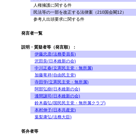
人権擁護に関する件
民法等の一部を改正する法律案（210国会閣12）
参考人出頭要求に関する件
発言者一覧
説明・質疑者等（発言順）：
伊藤忠彦(法務委員長)
沢田良(日本維新の会)
中川正春(立憲民主党・無所属)
加藤竜祥(自由民主党)
寺田学(立憲民主党・無所属)
阿部弘樹(日本維新の会)
漆間譲司(日本維新の会)
鈴木義弘(国民民主党・無所属クラブ)
本村伸子(日本共産党)
葉梨康弘(法務大臣)
答弁者等