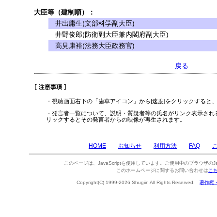
大臣等（建制順）：
井出庸生(文部科学副大臣)
井野俊郎(防衛副大臣兼内閣府副大臣)
高見康裕(法務大臣政務官)
戻る
・視聴画面右下の「歯車アイコン」から[速度]をクリックすると
・発言者一覧について、説明・質疑者等の氏名がリンク表示され
リックするとその発言者からの映像が再生されます。
HOME
お知らせ
利用方法
FAQ
このページは、JavaScriptを使用しています。ご使用中のブラウザのJa
このホームページに関するお問い合わせは
こ
Copyright(C) 1999-2026 Shugiin All Rights Reserved.
著作権