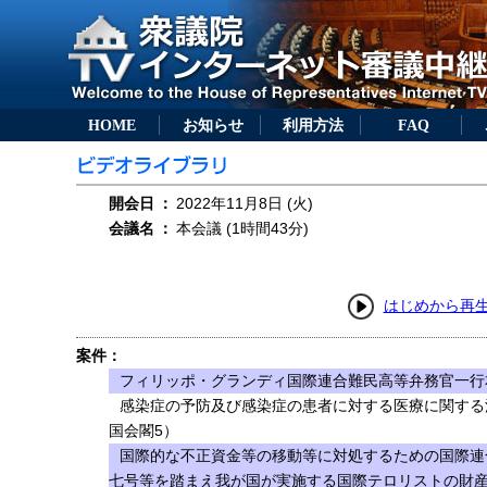
HOME
お知らせ
利用方法
FAQ
開会日
：
2022年11月8日 (火)
会議名
：
本会議 (1時間43分)
はじめから再
案件：
フィリッポ・グランディ国際連合難民高等弁務官一行
感染症の予防及び感染症の患者に対する医療に関する
国会閣5）
国際的な不正資金等の移動等に対処するための国際連
七号等を踏まえ我が国が実施する国際テロリストの財