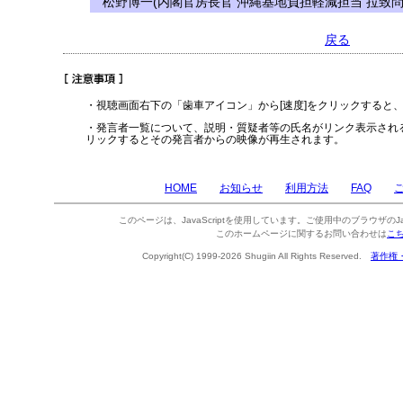
松野博一(内閣官房長官 沖縄基地負担軽減担当 拉致問
戻る
・視聴画面右下の「歯車アイコン」から[速度]をクリックすると
・発言者一覧について、説明・質疑者等の氏名がリンク表示され
リックするとその発言者からの映像が再生されます。
HOME
お知らせ
利用方法
FAQ
このページは、JavaScriptを使用しています。ご使用中のブラウザのJa
このホームページに関するお問い合わせは
こ
Copyright(C) 1999-2026 Shugiin All Rights Reserved.
著作権