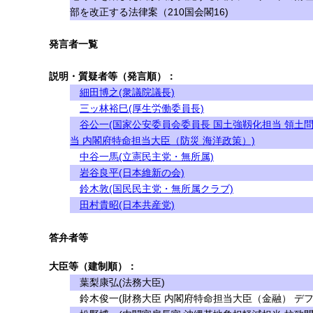
部を改正する法律案（210国会閣16)
発言者一覧
説明・質疑者等（発言順）：
細田博之(衆議院議長)
三ッ林裕巳(厚生労働委員長)
谷公一(国家公安委員会委員長 国土強靱化担当 領土
当 内閣府特命担当大臣（防災 海洋政策）)
中谷一馬(立憲民主党・無所属)
岩谷良平(日本維新の会)
鈴木敦(国民民主党・無所属クラブ)
田村貴昭(日本共産党)
答弁者等
大臣等（建制順）：
葉梨康弘(法務大臣)
鈴木俊一(財務大臣 内閣府特命担当大臣（金融） デフ