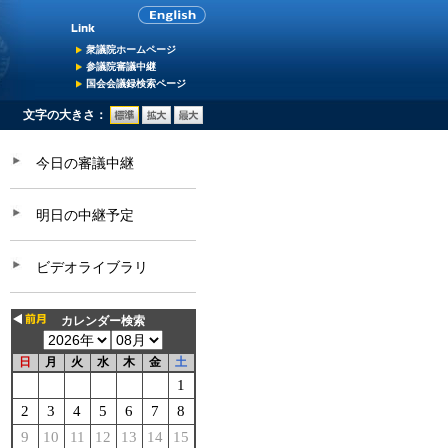
衆議院ホームページ
参議院審議中継
国会会議録検索ページ
文字の大きさ：
今日の審議中継
明日の中継予定
ビデオライブラリ
カレンダー検索
日
月
火
水
木
金
土
1
2
3
4
5
6
7
8
9
10
11
12
13
14
15