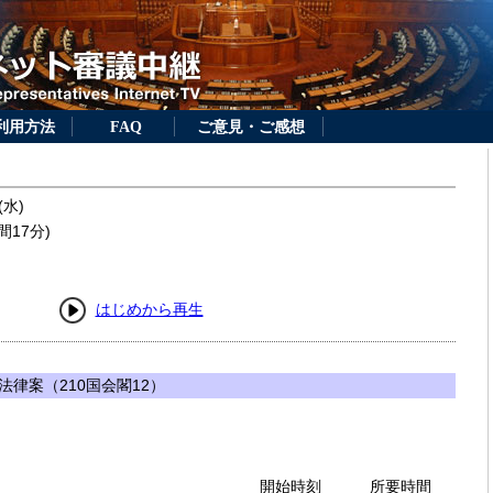
利用方法
FAQ
ご意見・ご感想
(水)
間17分)
はじめから再生
律案（210国会閣12）
開始時刻
所要時間