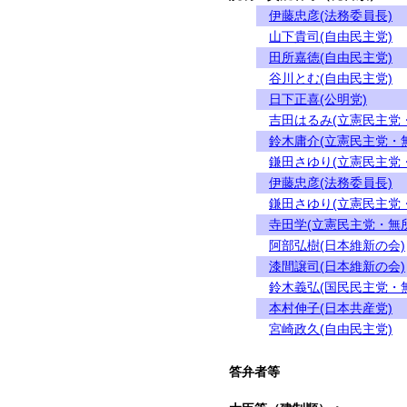
伊藤忠彦(法務委員長)
山下貴司(自由民主党)
田所嘉徳(自由民主党)
谷川とむ(自由民主党)
日下正喜(公明党)
吉田はるみ(立憲民主党
鈴木庸介(立憲民主党・
鎌田さゆり(立憲民主党
伊藤忠彦(法務委員長)
鎌田さゆり(立憲民主党
寺田学(立憲民主党・無
阿部弘樹(日本維新の会)
漆間譲司(日本維新の会)
鈴木義弘(国民民主党・
本村伸子(日本共産党)
宮崎政久(自由民主党)
答弁者等