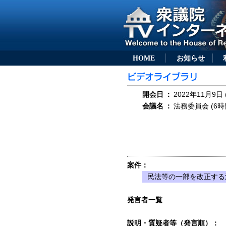
HOME
お知らせ
開会日
：
2022年11月9日 
会議名
：
法務委員会 (6時
案件：
民法等の一部を改正する法
発言者一覧
説明・質疑者等（発言順）：