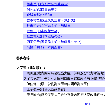
橋本岳(地方創生特別委員長)
保岡宏武(自由民主党)
金城泰邦(公明党)
坂本祐之輔(立憲民主党・無所属)
福田昭夫(立憲民主党・無所属)
守島正(日本維新の会)
住吉寛紀(日本維新の会)
西岡秀子(国民民主党・無所属クラブ)
高橋千鶴子(日本共産党)
答弁者等
大臣等（建制順）：
岡田直樹(内閣府特命担当大臣（沖縄及び北方対策 地
アイヌ施策） デジタル田園都市国家構想担当 国際博覧
伊佐進一(厚生労働副大臣兼内閣府副大臣)
金子俊平(財務大臣政務官)
里見隆治(経済産業大臣政務官兼内閣府大臣政務官兼復
戻る