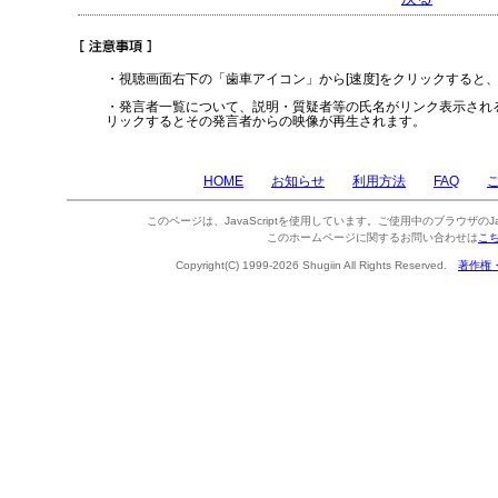
・視聴画面右下の「歯車アイコン」から[速度]をクリックすると
・発言者一覧について、説明・質疑者等の氏名がリンク表示され
リックするとその発言者からの映像が再生されます。
HOME
お知らせ
利用方法
FAQ
このページは、JavaScriptを使用しています。ご使用中のブラウザのJa
このホームページに関するお問い合わせは
こ
Copyright(C) 1999-2026 Shugiin All Rights Reserved.
著作権