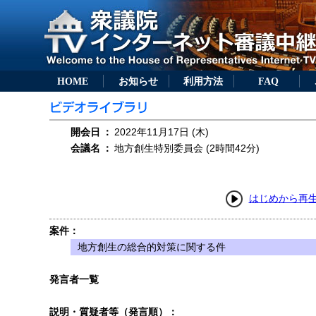
HOME
お知らせ
利用方法
FAQ
開会日
：
2022年11月17日 (木)
会議名
：
地方創生特別委員会 (2時間42分)
はじめから再
案件：
地方創生の総合的対策に関する件
発言者一覧
説明・質疑者等（発言順）：