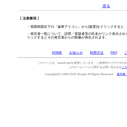
戻る
・視聴画面右下の「歯車アイコン」から[速度]をクリックすると
・発言者一覧について、説明・質疑者等の氏名がリンク表示され
リックするとその発言者からの映像が再生されます。
HOME
お知らせ
利用方法
FAQ
このページは、JavaScriptを使用しています。ご使用中のブラウザのJa
このホームページに関するお問い合わせは
こ
Copyright(C) 1999-2026 Shugiin All Rights Reserved.
著作権