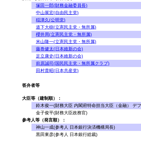
塚田一郎(財務金融委員長)
中山展宏(自由民主党)
稲津久(公明党)
道下大樹(立憲民主党・無所属)
櫻井周(立憲民主党・無所属)
米山隆一(立憲民主党・無所属)
藤巻健太(日本維新の会)
足立康史(日本維新の会)
前原誠司(国民民主党・無所属クラブ)
田村貴昭(日本共産党)
答弁者等
大臣等（建制順）：
鈴木俊一(財務大臣 内閣府特命担当大臣（金融） デフ
金子俊平(財務大臣政務官)
参考人等（発言順）：
神山一成(参考人 日本銀行決済機構局長)
黒田東彦(参考人 日本銀行総裁)