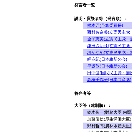
発言者一覧
説明・質疑者等（発言順）：
根本匠(予算委員長)
西村智奈美(立憲民主党
金子恵美(立憲民主党・
鎌田さゆり(立憲民主党
堤かなめ(立憲民主党・
岬麻紀(日本維新の会)
早坂敦(日本維新の会)
田中健(国民民主党・無
高橋千鶴子(日本共産党)
答弁者等
大臣等（建制順）：
鈴木俊一(財務大臣 内閣
加藤勝信(厚生労働大臣)
野村哲郎(農林水産大臣)