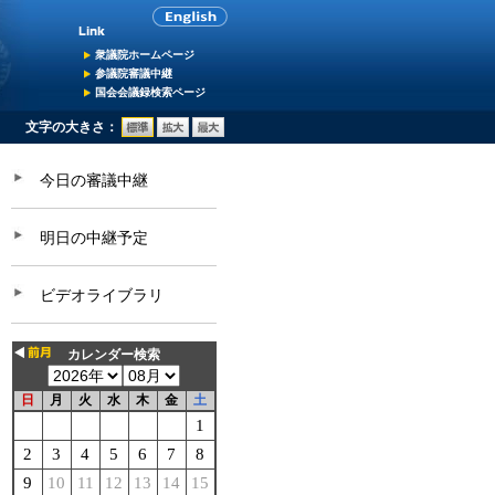
衆議院ホームページ
参議院審議中継
国会会議録検索ページ
文字の大きさ：
今日の審議中継
明日の中継予定
ビデオライブラリ
カレンダー検索
日
月
火
水
木
金
土
1
2
3
4
5
6
7
8
9
10
11
12
13
14
15