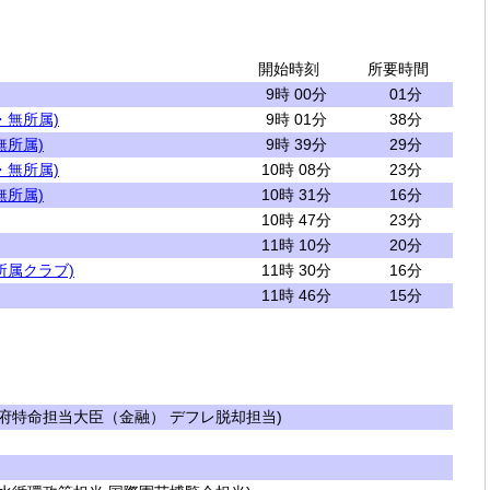
開始時刻
所要時間
9時 00分
01分
・無所属)
9時 01分
38分
無所属)
9時 39分
29分
・無所属)
10時 08分
23分
無所属)
10時 31分
16分
10時 47分
23分
11時 10分
20分
所属クラブ)
11時 30分
16分
11時 46分
15分
府特命担当大臣（金融） デフレ脱却担当)