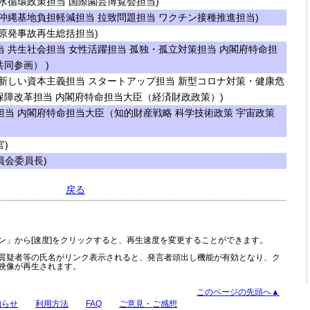
水循環政策担当 国際園芸博覧会担当)
沖縄基地負担軽減担当 拉致問題担当 ワクチン接種推進担当)
原発事故再生総括担当)
 共生社会担当 女性活躍担当 孤独・孤立対策担当 内閣府特命担
同参画） )
新しい資本主義担当 スタートアップ担当 新型コロナ対策・健康危
保障改革担当 内閣府特命担当大臣（経済財政政策）)
当 内閣府特命担当大臣（知的財産戦略 科学技術政策 宇宙政策
)
会委員長)
戻る
ン」から[速度]をクリックすると、再生速度を変更することができます。
質疑者等の氏名がリンク表示されると、発言者頭出し機能が有効となり、ク
映像が再生されます。
このページの先頭へ▲
知らせ
利用方法
FAQ
ご意見・ご感想