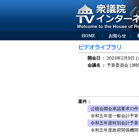
HOME
お知らせ
開会日
：
2023年2月9日 (
会議名
：
予算委員会 (3時
案件：
公聴会開会承認要求の件
令和五年度一般会計予算
令和五年度特別会計予算
令和五年度政府関係機関