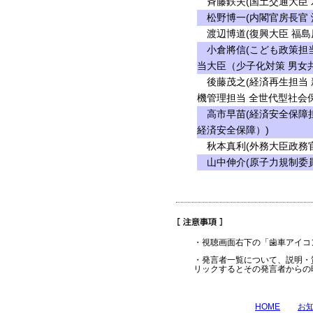
斉藤鉄夫(国土交通大臣 
松野博一(内閣官房長官 
渡辺博道(復興大臣 福島
小倉將信(こども政策担当
当大臣（少子化対策 男女共
後藤茂之(経済再生担当 
機管理担当 全世代型社会
高市早苗(経済安全保障担
経済安全保障）)
秋本真利(外務大臣政務官
山中伸介(原子力規制委員
・視聴画面右下の「歯車アイコ
・発言者一覧について、説明・
リックするとその発言者からの
HOME
お