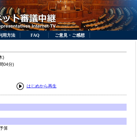
利用方法
FAQ
ご意見・ご感想
木)
間04分)
はじめから再生
予算