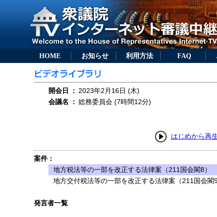
HOME
お知らせ
利用方法
FAQ
開会日
：
2023年2月16日 (木)
会議名
：
総務委員会 (7時間12分)
はじめから再
案件：
地方税法等の一部を改正する法律案（211国会閣8）
地方交付税法等の一部を改正する法律案（211国会閣
発言者一覧