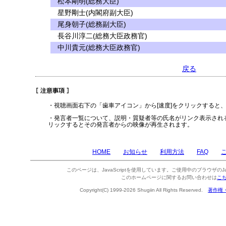
松本剛明(総務大臣)
星野剛士(内閣府副大臣)
尾身朝子(総務副大臣)
長谷川淳二(総務大臣政務官)
中川貴元(総務大臣政務官)
戻る
・視聴画面右下の「歯車アイコン」から[速度]をクリックすると
・発言者一覧について、説明・質疑者等の氏名がリンク表示され
リックするとその発言者からの映像が再生されます。
HOME
お知らせ
利用方法
FAQ
このページは、JavaScriptを使用しています。ご使用中のブラウザのJa
このホームページに関するお問い合わせは
こ
Copyright(C) 1999-2026 Shugiin All Rights Reserved.
著作権