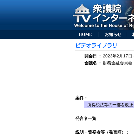
HOME
お知らせ
開会日
：
2023年2月17日 
会議名
：
財務金融委員会 (
案件：
所得税法等の一部を改正
発言者一覧
説明・質疑者等（発言順）：