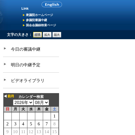
衆議院ホームページ
参議院審議中継
国会会議録検索ページ
文字の大きさ：
今日の審議中継
明日の中継予定
ビデオライブラリ
カレンダー検索
日
月
火
水
木
金
土
1
2
3
4
5
6
7
8
9
10
11
12
13
14
15