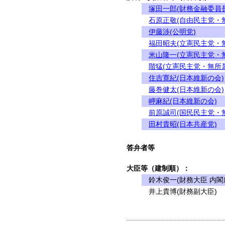
塚田一郎(財務金融委員長
石原正敬(自由民主党・
伊藤渉(公明党)
福田昭夫(立憲民主党・
米山隆一(立憲民主党・
階猛(立憲民主党・無所属
住吉寛紀(日本維新の会)
藤巻健太(日本維新の会)
岬麻紀(日本維新の会)
前原誠司(国民民主党・
田村貴昭(日本共産党)
答弁者等
大臣等（建制順）：
鈴木俊一(財務大臣 内閣
井上貴博(財務副大臣)