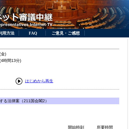
利用方法
FAQ
ご意見・ご感想
(金)
4時間13分)
はじめから再生
する法律案（211国会閣2）
開始時刻
所要時間