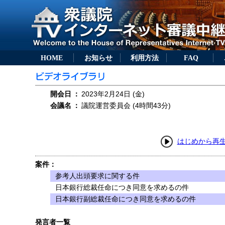
HOME
お知らせ
利用方法
FAQ
開会日
：
2023年2月24日 (金)
会議名
：
議院運営委員会 (4時間43分)
はじめから再
案件：
参考人出頭要求に関する件
日本銀行総裁任命につき同意を求めるの件
日本銀行副総裁任命につき同意を求めるの件
発言者一覧