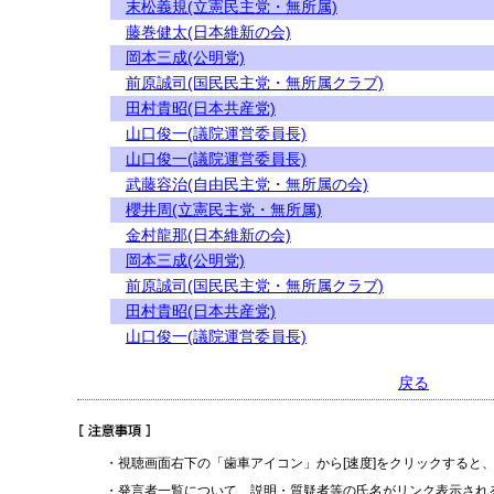
末松義規(立憲民主党・無所属)
藤巻健太(日本維新の会)
岡本三成(公明党)
前原誠司(国民民主党・無所属クラブ)
田村貴昭(日本共産党)
山口俊一(議院運営委員長)
山口俊一(議院運営委員長)
武藤容治(自由民主党・無所属の会)
櫻井周(立憲民主党・無所属)
金村龍那(日本維新の会)
岡本三成(公明党)
前原誠司(国民民主党・無所属クラブ)
田村貴昭(日本共産党)
山口俊一(議院運営委員長)
戻る
・視聴画面右下の「歯車アイコン」から[速度]をクリックすると
・発言者一覧について、説明・質疑者等の氏名がリンク表示され