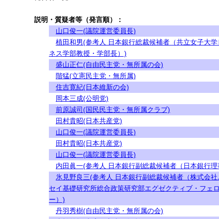
説明・質疑者等（発言順）：
山口俊一(議院運営委員長)
植田和男(参考人 日本銀行総裁候補者（共立女子大学
ネス学部教授・学部長）)
盛山正仁(自由民主党・無所属の会)
階猛(立憲民主党・無所属)
住吉寛紀(日本維新の会)
岡本三成(公明党)
前原誠司(国民民主党・無所属クラブ)
田村貴昭(日本共産党)
山口俊一(議院運営委員長)
田村貴昭(日本共産党)
山口俊一(議院運営委員長)
内田眞一(参考人 日本銀行副総裁候補者（日本銀行理
氷見野良三(参考人 日本銀行副総裁候補者（株式会社
セイ基礎研究所総合政策研究部エグゼクティブ・フェ
ー）)
丹羽秀樹(自由民主党・無所属の会)