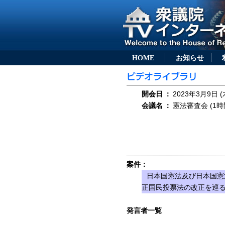
HOME
お知らせ
開会日
：
2023年3月9日 (
会議名
：
憲法審査会 (1時
案件：
日本国憲法及び日本国憲
正国民投票法の改正を巡
発言者一覧