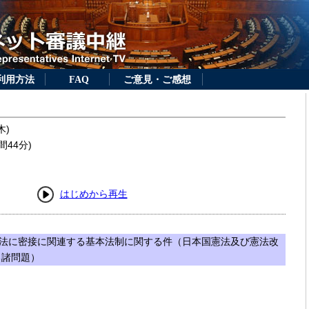
利用方法
FAQ
ご意見・ご感想
木)
間44分)
はじめから再生
法に密接に関連する基本法制に関する件（日本国憲法及び憲法改
る諸問題）