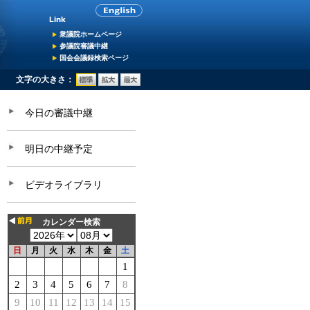
衆議院ホームページ
参議院審議中継
国会会議録検索ページ
文字の大きさ：
今日の審議中継
明日の中継予定
ビデオライブラリ
カレンダー検索
日
月
火
水
木
金
土
1
2
3
4
5
6
7
8
9
10
11
12
13
14
15