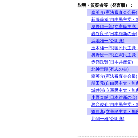
説明・質疑者等（発言順）：
森英介(憲法審査会会長)
新藤義孝(自由民主党・
奥野総一郎(立憲民主党
岩谷良平(日本維新の会)
浜地雅一(公明党)
玉木雄一郎(国民民主党
奥野総一郎(立憲民主党
赤嶺政賢(日本共産党)
北神圭朗(有志の会)
森英介(憲法審査会会長)
船田元(自由民主党・無
城井崇(立憲民主党・無
小野泰輔(日本維新の会)
務台俊介(自由民主党・
篠原孝(立憲民主党・無
北側一雄(公明党)