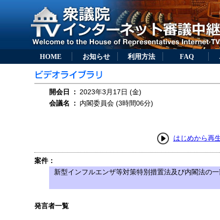
HOME
お知らせ
利用方法
FAQ
開会日
：
2023年3月17日 (金)
会議名
：
内閣委員会 (3時間06分)
はじめから再
案件：
新型インフルエンザ等対策特別措置法及び内閣法の一部
発言者一覧