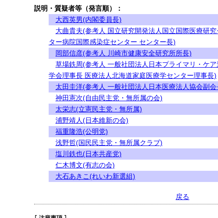
説明・質疑者等（発言順）：
大西英男(内閣委員長)
大曲貴夫(参考人 国立研究開発法人国立国際医療研究
ター病院国際感染症センター センター長)
岡部信彦(参考人 川崎市健康安全研究所所長)
草場鉄周(参考人 一般社団法人日本プライマリ・ケア
学会理事長 医療法人北海道家庭医療学センター理事長)
太田圭洋(参考人 一般社団法人日本医療法人協会副会
神田憲次(自由民主党・無所属の会)
太栄志(立憲民主党・無所属)
浦野靖人(日本維新の会)
福重隆浩(公明党)
浅野哲(国民民主党・無所属クラブ)
塩川鉄也(日本共産党)
仁木博文(有志の会)
大石あきこ(れいわ新選組)
戻る