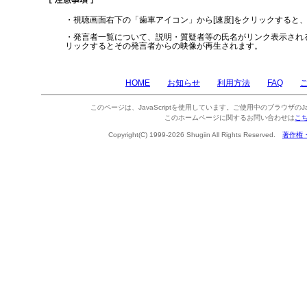
・視聴画面右下の「歯車アイコン」から[速度]をクリックすると
・発言者一覧について、説明・質疑者等の氏名がリンク表示され
リックするとその発言者からの映像が再生されます。
HOME
お知らせ
利用方法
FAQ
このページは、JavaScriptを使用しています。ご使用中のブラウザのJa
このホームページに関するお問い合わせは
こ
Copyright(C) 1999-2026 Shugiin All Rights Reserved.
著作権