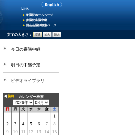
衆議院ホームページ
参議院審議中継
国会会議録検索ページ
文字の大きさ：
今日の審議中継
明日の中継予定
ビデオライブラリ
カレンダー検索
日
月
火
水
木
金
土
1
2
3
4
5
6
7
8
9
10
11
12
13
14
15