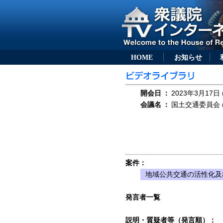
HOME
お知らせ
開会日
：
2023年3月17日 
会議名
：
国土交通委員会 (
案件：
地域公共交通の活性化及
発言者一覧
説明・質疑者等（発言順）：