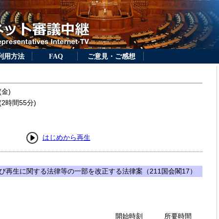
利用方法
FAQ
ご意見・ご感想
(金)
2時間55分)
はじめから再生
び再生に関する法律等の一部を改正する法律案（211国会閣17）
開始時刻
所要時間