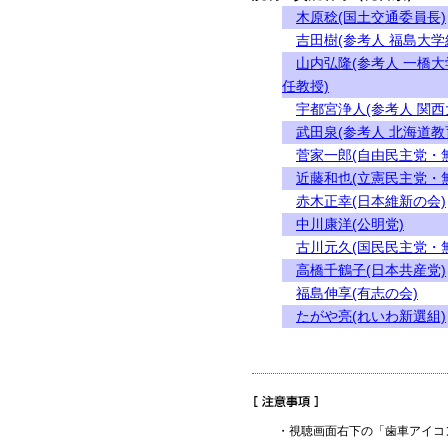
木原稔(国土交通委員長)
吉田樹(参考人 福島大
山内弘隆(参考人 一橋
任教授)
宇都宮浄人(参考人 関西
武田泉(参考人 北海道
菅家一郎(自由民主党・
近藤和也(立憲民主党・
赤木正幸(日本維新の会)
中川康洋(公明党)
古川元久(国民民主党・
高橋千鶴子(日本共産党)
福島伸享(有志の会)
たがや亮(れいわ新選組)
・視聴画面右下の「歯車アイコ