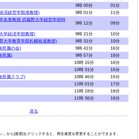
9時 00分
01分
学経済経営学類准教授)
9時 01分
11分
大学名誉教授 武蔵野大学経営学部特
9時 12分
09分
大学経済学部教授)
9時 21分
10分
教育大学教育学部札幌校准教授)
9時 31分
10分
無所属の会)
9時 41分
16分
無所属)
9時 57分
18分
10時 15分
16分
10時 31分
15分
無所属クラブ)
10時 46分
15分
11時 01分
17分
11時 18分
18分
11時 36分
16分
戻る
ン」から[速度]をクリックすると、再生速度を変更することができます。