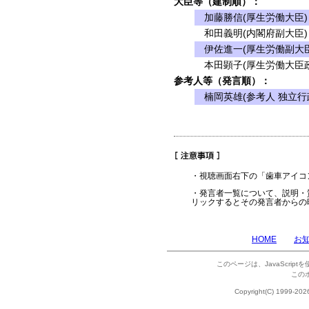
大臣等（建制順）：
加藤勝信(厚生労働大臣)
和田義明(内閣府副大臣)
伊佐進一(厚生労働副大臣
本田顕子(厚生労働大臣政
参考人等（発言順）：
楠岡英雄(参考人 独立行
・視聴画面右下の「歯車アイコ
・発言者一覧について、説明・
リックするとその発言者からの
HOME
お
このページは、JavaScrip
この
Copyright(C) 1999-202