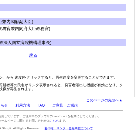
兼内閣府副大臣)
務官兼内閣府大臣政務官)
政法人国立病院機構理事長)
戻る
ン」から[速度]をクリックすると、再生速度を変更することができます。
質疑者等の氏名がリンク表示されると、発言者頭出し機能が有効となり、ク
映像が再生されます。
このページの先頭へ▲
知らせ
利用方法
FAQ
ご意見・ご感想
tを使用しています。ご使用中のブラウザのJavaScriptを有効にしてください。
ホームページに関するお問い合わせは
こちら
まで。
6 Shugiin All Rights Reserved.
著作権・リンク・登録商標について