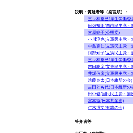
説明・質疑者等（発言順）：
三ッ林裕巳(厚生労働委
田畑裕明(自由民主党・
古屋範子(公明党)
小川淳也(立憲民主党・
中島克仁(立憲民主党・
阿部知子(立憲民主党・
三ッ林裕巳(厚生労働委
吉田統彦(立憲民主党・
井坂信彦(立憲民主党・
遠藤良太(日本維新の会)
吉田とも代(日本維新の会
田中健(国民民主党・無
宮本徹(日本共産党)
仁木博文(有志の会)
答弁者等