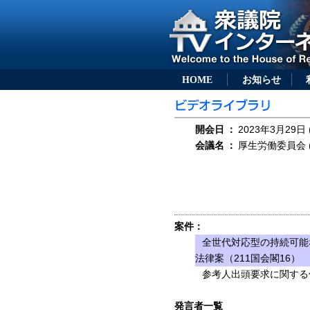
HOME
お知らせ
開会日
：
2023年3月29日 
会議名
：
厚生労働委員会 (
案件：
全世代対応型の持続可能
法律案（211国会閣16）
参考人出頭要求に関する
発言者一覧