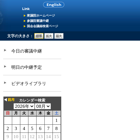
衆議院ホームページ
参議院審議中継
国会会議録検索ページ
文字の大きさ：
今日の審議中継
明日の中継予定
ビデオライブラリ
カレンダー検索
日
月
火
水
木
金
土
1
2
3
4
5
6
7
8
9
10
11
12
13
14
15