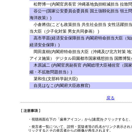
松野博一(内閣官房長官 沖縄基地負担軽減担当 拉致問
谷公一(国家公安委員会委員長 国土強靱化担当 領土
海洋政策）)
小倉將信(こども政策担当 共生社会担当 女性活躍担当
当大臣（少子化対策 男女共同参画） )
高市早苗(経済安全保障担当 内閣府特命担当大臣（知
経済安全保障）)
岡田直樹(内閣府特命担当大臣（沖縄及び北方対策 地
アイヌ施策） デジタル田園都市国家構想担当 国際博覧
木原誠二 (内閣官房副長官 内閣総理大臣補佐官（国
縮・不拡散問題担当）)
簗和生(文部科学副大臣)
自見はなこ(内閣府大臣政務官)
戻る
・視聴画面右下の「歯車アイコン」から[速度]をクリックすると
・発言者一覧について、説明・質疑者等の氏名がリンク表示され
リックするとその発言者からの映像が再生されます。