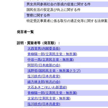
男女共同参画社会の形成の促進に関する件
国民生活の安定及び向上に関する件
警察に関する件
特定受託事業者に係る取引の適正化等に関する法律案（
発言者一覧
説明・質疑者等（発言順）：
大西英男(内閣委員長)
青柳陽一郎(立憲民主党・無所属)
中谷一馬(立憲民主党・無所属)
阿部司(日本維新の会)
浅野哲(国民民主党・無所属クラブ)
塩川鉄也(日本共産党)
緒方林太郎(有志の会)
大石あきこ(れいわ新選組)
青柳陽一郎(立憲民主党・無所属)
太栄志(立憲民主党・無所属)
塩川鉄也(日本共産党)