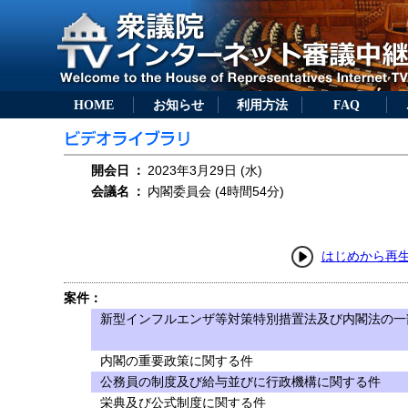
HOME
お知らせ
利用方法
FAQ
開会日
：
2023年3月29日 (水)
会議名
：
内閣委員会 (4時間54分)
はじめから再
案件：
新型インフルエンザ等対策特別措置法及び内閣法の一部
内閣の重要政策に関する件
公務員の制度及び給与並びに行政機構に関する件
栄典及び公式制度に関する件