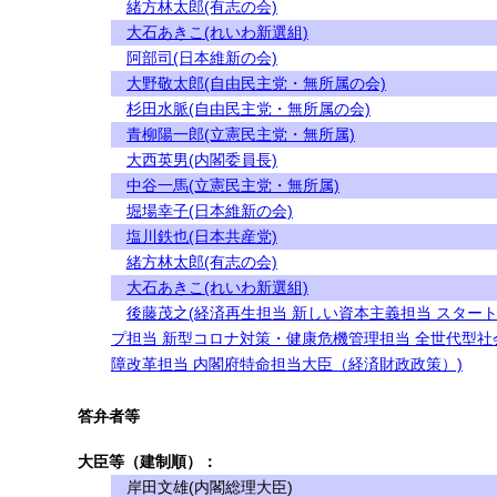
緒方林太郎(有志の会)
大石あきこ(れいわ新選組)
阿部司(日本維新の会)
大野敬太郎(自由民主党・無所属の会)
杉田水脈(自由民主党・無所属の会)
青柳陽一郎(立憲民主党・無所属)
大西英男(内閣委員長)
中谷一馬(立憲民主党・無所属)
堀場幸子(日本維新の会)
塩川鉄也(日本共産党)
緒方林太郎(有志の会)
大石あきこ(れいわ新選組)
後藤茂之(経済再生担当 新しい資本主義担当 スター
プ担当 新型コロナ対策・健康危機管理担当 全世代型社
障改革担当 内閣府特命担当大臣（経済財政政策）)
答弁者等
大臣等（建制順）：
岸田文雄(内閣総理大臣)