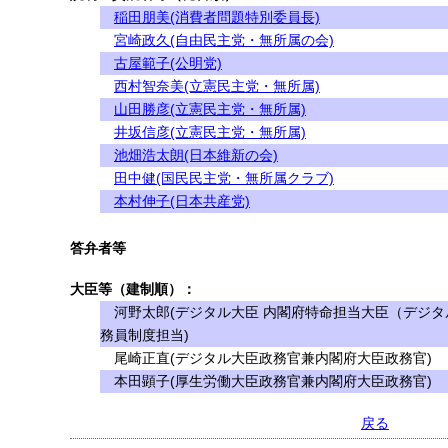
稲田朋美(消費者問題特別委員長)
宮崎政久(自由民主党・無所属の会)
古屋範子(公明党)
西村智奈美(立憲民主党・無所属)
山田勝彦(立憲民主党・無所属)
井坂信彦(立憲民主党・無所属)
池畑浩太朗(日本維新の会)
田中健(国民民主党・無所属クラブ)
本村伸子(日本共産党)
答弁者等
大臣等（建制順）：
河野太郎(デジタル大臣 内閣府特命担当大臣（デジタ
務員制度担当)
尾崎正直(デジタル大臣政務官兼内閣府大臣政務官)
本田顕子(厚生労働大臣政務官兼内閣府大臣政務官)
戻る