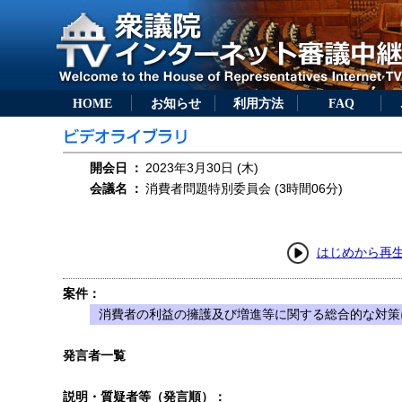
HOME
お知らせ
利用方法
FAQ
開会日
：
2023年3月30日 (木)
会議名
：
消費者問題特別委員会 (3時間06分)
はじめから再
案件：
消費者の利益の擁護及び増進等に関する総合的な対策
発言者一覧
説明・質疑者等（発言順）：