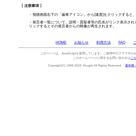
・視聴画面右下の「歯車アイコン」から[速度]をクリックすると
・発言者一覧について、説明・質疑者等の氏名がリンク表示され
リックするとその発言者からの映像が再生されます。
HOME
お知らせ
利用方法
FAQ
このページは、JavaScriptを使用しています。ご使用中のブラウザのJa
このホームページに関するお問い合わせは
こ
Copyright(C) 1999-2026 Shugiin All Rights Reserved.
著作権