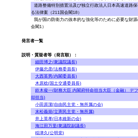
道路整備特別措置法及び独立行政法人日本高速道路保
る法律案（211国会閣18）
我が国の防衛力の抜本的な強化等のために必要な財源
会閣1）
発言者一覧
説明・質疑者等（発言順）：
細田博之(衆議院議長)
伊藤忠彦(法務委員長)
大西英男(内閣委員長)
木原稔(国土交通委員長)
鈴木俊一(財務大臣 内閣府特命担当大臣（金融） デ
却担当)
小田原潔(自由民主党・無所属の会)
末松義規(立憲民主党・無所属)
井上英孝(日本維新の会)
海江田万里(衆議院副議長)
稲津久(公明党)