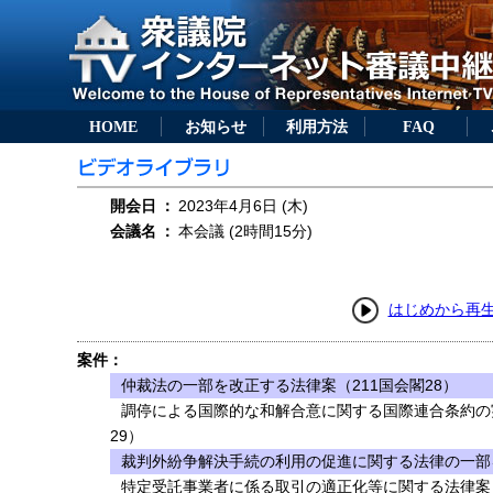
HOME
お知らせ
利用方法
FAQ
開会日
：
2023年4月6日 (木)
会議名
：
本会議 (2時間15分)
はじめから再
案件：
仲裁法の一部を改正する法律案（211国会閣28）
調停による国際的な和解合意に関する国際連合条約の
29）
裁判外紛争解決手続の利用の促進に関する法律の一部を
特定受託事業者に係る取引の適正化等に関する法律案（