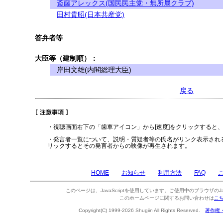
斎藤アレックス(国民民主党・無所属クラブ)
田村貴昭(日本共産党)
答弁者等
大臣等（建制順）：
岸田文雄(内閣総理大臣)
戻る
・視聴画面右下の「歯車アイコン」から[速度]をクリックすると
・発言者一覧について、説明・質疑者等の氏名がリンク表示され
リックするとその発言者からの映像が再生されます。
HOME
お知らせ
利用方法
FAQ
このページは、JavaScriptを使用しています。ご使用中のブラウザのJa
このホームページに関するお問い合わせは
こ
Copyright(C) 1999-2026 Shugiin All Rights Reserved.
著作権