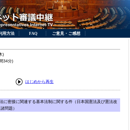
利用方法
FAQ
ご意見・ご感想
木)
間34分)
はじめから再生
法に密接に関連する基本法制に関する件（日本国憲法及び憲法改
る諸問題）