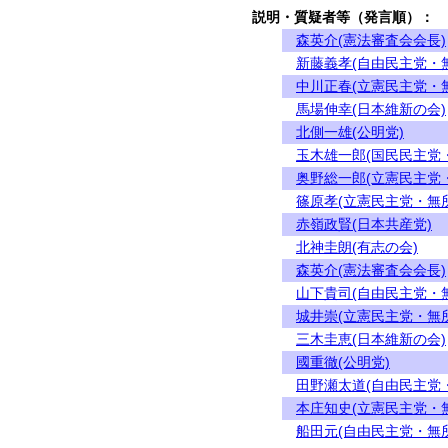
説明・質疑者等（発言順）：
森英介(憲法審査会会長)
新藤義孝(自由民主党・
中川正春(立憲民主党・
馬場伸幸(日本維新の会)
北側一雄(公明党)
玉木雄一郎(国民民主党
奥野総一郎(立憲民主党
篠原孝(立憲民主党・無
赤嶺政賢(日本共産党)
北神圭朗(有志の会)
森英介(憲法審査会会長)
山下貴司(自由民主党・
城井崇(立憲民主党・無
三木圭恵(日本維新の会)
國重徹(公明党)
田野瀬太道(自由民主党
本庄知史(立憲民主党・
船田元(自由民主党・無