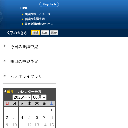
衆議院ホームページ
参議院審議中継
国会会議録検索ページ
文字の大きさ：
今日の審議中継
明日の中継予定
ビデオライブラリ
カレンダー検索
日
月
火
水
木
金
土
1
2
3
4
5
6
7
8
9
10
11
12
13
14
15