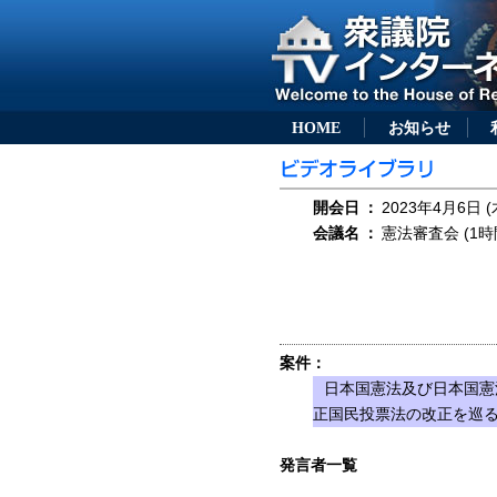
HOME
お知らせ
開会日
：
2023年4月6日 (
会議名
：
憲法審査会 (1時
案件：
日本国憲法及び日本国憲
正国民投票法の改正を巡
発言者一覧