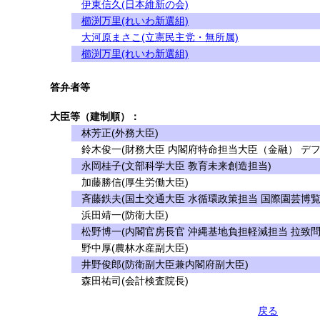
伊東信久(日本維新の会)
櫛渕万里(れいわ新選組)
大河原まさこ(立憲民主党・無所属)
櫛渕万里(れいわ新選組)
答弁者等
大臣等（建制順）：
林芳正(外務大臣)
鈴木俊一(財務大臣 内閣府特命担当大臣（金融） デフ
永岡桂子(文部科学大臣 教育未来創造担当)
加藤勝信(厚生労働大臣)
斉藤鉄夫(国土交通大臣 水循環政策担当 国際園芸博覧
浜田靖一(防衛大臣)
松野博一(内閣官房長官 沖縄基地負担軽減担当 拉致問
野中厚(農林水産副大臣)
井野俊郎(防衛副大臣兼内閣府副大臣)
森田祐司(会計検査院長)
戻る