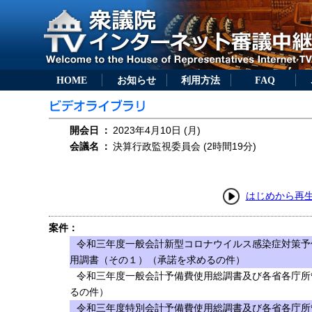
HOME
お知らせ
利用方法
FAQ
開会日
：
2023年4月10日 (月)
会議名
：
決算行政監視委員会 (2時間19分)
はじめから再
案件：
令和三年度一般会計新型コロナウイルス感染症対策予
用調書（その１）（承諾を求めるの件）
令和三年度一般会計予備費使用総調書及び各省各庁所
るの件）
令和三年度特別会計予備費使用総調書及び各省各庁所