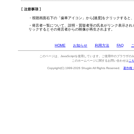
・視聴画面右下の「歯車アイコン」から[速度]をクリックすると
・発言者一覧について、説明・質疑者等の氏名がリンク表示され
リックするとその発言者からの映像が再生されます。
HOME
お知らせ
利用方法
FAQ
このページは、JavaScriptを使用しています。ご使用中のブラウザのJa
このホームページに関するお問い合わせは
こ
Copyright(C) 1999-2026 Shugiin All Rights Reserved.
著作権