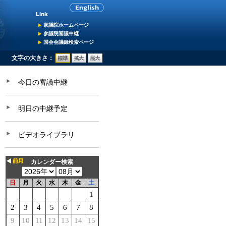
衆議院ホームページ
参議院審議中継
国会会議録検索ページ
文字の大きさ：
今日の審議中継
明日の中継予定
ビデオライブラリ
カレンダー検索
日
月
火
水
木
金
土
1
2
3
4
5
6
7
8
9
10
11
12
13
14
15