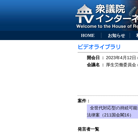
HOME
お知らせ
開会日
：
2023年4月12日 
会議名
：
厚生労働委員会 (
案件：
全世代対応型の持続可能
法律案（211国会閣16）
発言者一覧