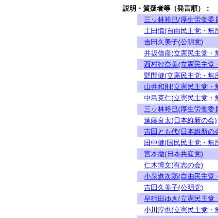
説明・質疑者等（発言順）：
三ッ林裕巳(厚生労働委
土田慎(自由民主党・無
吉田久美子(公明党)
井坂信彦(立憲民主党・
西村智奈美(立憲民主党
野間健(立憲民主党・無
山井和則(立憲民主党・
中島克仁(立憲民主党・
三ッ林裕巳(厚生労働委
遠藤良太(日本維新の会)
吉田とも代(日本維新の会
田中健(国民民主党・無
宮本徹(日本共産党)
仁木博文(有志の会)
小泉進次郎(自由民主党
吉田久美子(公明党)
早稲田ゆき(立憲民主党
小川淳也(立憲民主党・