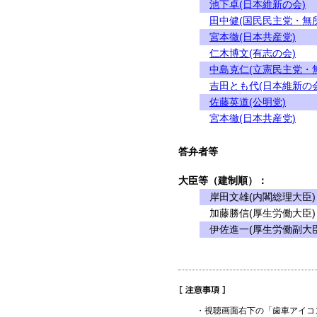
池下卓(日本維新の会)
田中健(国民民主党・無
宮本徹(日本共産党)
仁木博文(有志の会)
中島克仁(立憲民主党・
吉田とも代(日本維新の会
佐藤英道(公明党)
宮本徹(日本共産党)
答弁者等
大臣等（建制順）：
岸田文雄(内閣総理大臣)
加藤勝信(厚生労働大臣)
伊佐進一(厚生労働副大臣
・視聴画面右下の「歯車アイコ