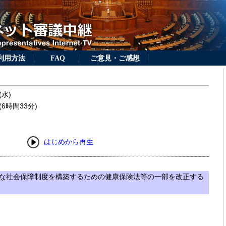
利用方法
FAQ
ご意見・ご感想
(水)
6時間33分)
はじめから再生
な社会保障制度を構築するための健康保険法等の一部を改正する