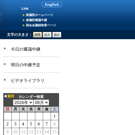
衆議院ホームページ
参議院審議中継
国会会議録検索ページ
文字の大きさ：
今日の審議中継
明日の中継予定
ビデオライブラリ
カレンダー検索
日
月
火
水
木
金
土
1
2
3
4
5
6
7
8
9
10
11
12
13
14
15