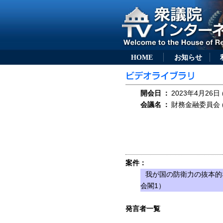
HOME
お知らせ
開会日
：
2023年4月26日 
会議名
：
財務金融委員会 (
案件：
我が国の防衛力の抜本的
会閣1）
発言者一覧