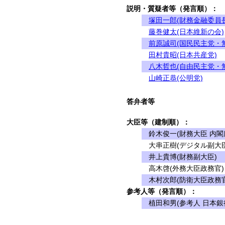
説明・質疑者等（発言順）：
塚田一郎(財務金融委員長
藤巻健太(日本維新の会)
前原誠司(国民民主党・
田村貴昭(日本共産党)
八木哲也(自由民主党・
山崎正恭(公明党)
答弁者等
大臣等（建制順）：
鈴木俊一(財務大臣 内閣
大串正樹(デジタル副大臣
井上貴博(財務副大臣)
高木啓(外務大臣政務官)
木村次郎(防衛大臣政務官
参考人等（発言順）：
植田和男(参考人 日本銀