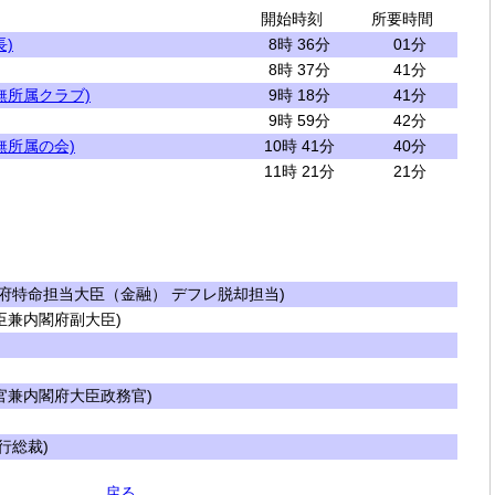
開始時刻
所要時間
)
8時 36分
01分
8時 37分
41分
無所属クラブ)
9時 18分
41分
9時 59分
42分
無所属の会)
10時 41分
40分
11時 21分
21分
府特命担当大臣（金融） デフレ脱却担当)
兼内閣府副大臣)
兼内閣府大臣政務官)
行総裁)
戻る