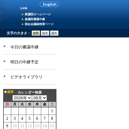
衆議院ホームページ
参議院審議中継
国会会議録検索ページ
文字の大きさ：
今日の審議中継
明日の中継予定
ビデオライブラリ
カレンダー検索
日
月
火
水
木
金
土
1
2
3
4
5
6
7
8
9
10
11
12
13
14
15