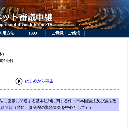
利用方法
FAQ
ご意見・ご感想
木)
間43分)
はじめから再生
法に密接に関連する基本法制に関する件（日本国憲法及び憲法改
る諸問題（特に、参議院の緊急集会を中心として））