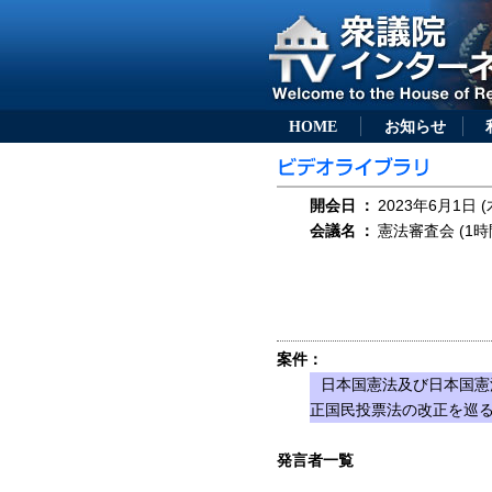
HOME
お知らせ
開会日
：
2023年6月1日 (
会議名
：
憲法審査会 (1時
案件：
日本国憲法及び日本国憲
正国民投票法の改正を巡
発言者一覧