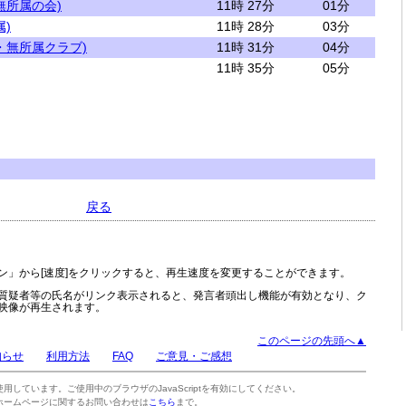
無所属の会)
11時 27分
01分
)
11時 28分
03分
・無所属クラブ)
11時 31分
04分
11時 35分
05分
戻る
ン」から[速度]をクリックすると、再生速度を変更することができます。
質疑者等の氏名がリンク表示されると、発言者頭出し機能が有効となり、ク
映像が再生されます。
このページの先頭へ▲
知らせ
利用方法
FAQ
ご意見・ご感想
tを使用しています。ご使用中のブラウザのJavaScriptを有効にしてください。
ホームページに関するお問い合わせは
こちら
まで。