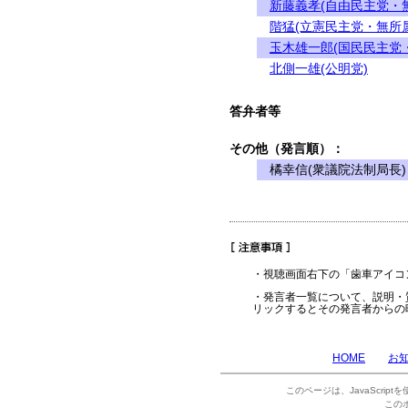
新藤義孝(自由民主党・
階猛(立憲民主党・無所属
玉木雄一郎(国民民主党
北側一雄(公明党)
答弁者等
その他（発言順）：
橘幸信(衆議院法制局長)
・視聴画面右下の「歯車アイコ
・発言者一覧について、説明・
リックするとその発言者からの
HOME
お
このページは、JavaScrip
この