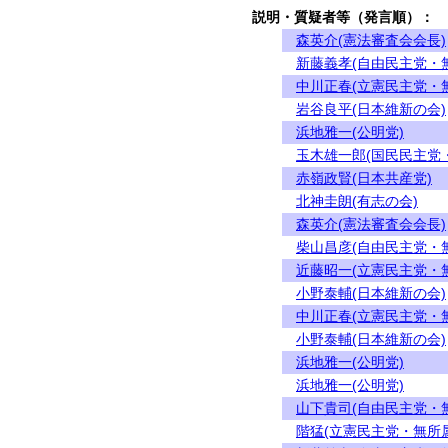
説明・質疑者等（発言順）：
森英介(憲法審査会会長)
新藤義孝(自由民主党・
中川正春(立憲民主党・
岩谷良平(日本維新の会)
浜地雅一(公明党)
玉木雄一郎(国民民主党
赤嶺政賢(日本共産党)
北神圭朗(有志の会)
森英介(憲法審査会会長)
柴山昌彦(自由民主党・
近藤昭一(立憲民主党・
小野泰輔(日本維新の会)
中川正春(立憲民主党・
小野泰輔(日本維新の会)
浜地雅一(公明党)
浜地雅一(公明党)
山下貴司(自由民主党・
階猛(立憲民主党・無所属