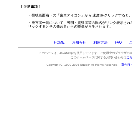
・視聴画面右下の「歯車アイコン」から[速度]をクリックすると
・発言者一覧について、説明・質疑者等の氏名がリンク表示され
リックするとその発言者からの映像が再生されます。
HOME
お知らせ
利用方法
FAQ
このページは、JavaScriptを使用しています。ご使用中のブラウザのJa
このホームページに関するお問い合わせは
こ
Copyright(C) 1999-2026 Shugiin All Rights Reserved.
著作権