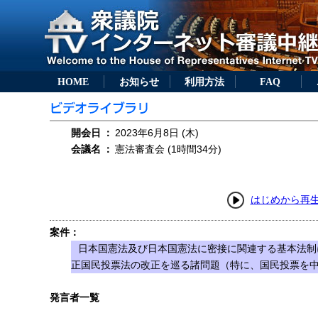
HOME
お知らせ
利用方法
FAQ
開会日
：
2023年6月8日 (木)
会議名
：
憲法審査会 (1時間34分)
はじめから再
案件：
日本国憲法及び日本国憲法に密接に関連する基本法制
正国民投票法の改正を巡る諸問題（特に、国民投票を
発言者一覧