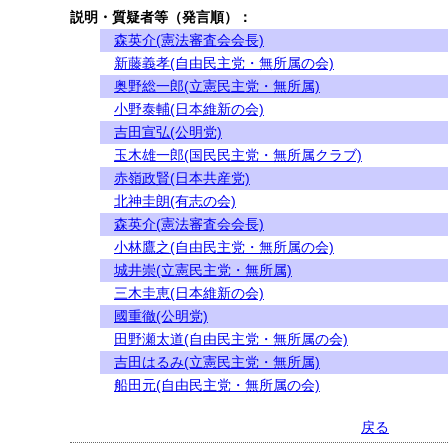
説明・質疑者等（発言順）：
森英介(憲法審査会会長)
新藤義孝(自由民主党・無所属の会)
奥野総一郎(立憲民主党・無所属)
小野泰輔(日本維新の会)
吉田宣弘(公明党)
玉木雄一郎(国民民主党・無所属クラブ)
赤嶺政賢(日本共産党)
北神圭朗(有志の会)
森英介(憲法審査会会長)
小林鷹之(自由民主党・無所属の会)
城井崇(立憲民主党・無所属)
三木圭恵(日本維新の会)
國重徹(公明党)
田野瀬太道(自由民主党・無所属の会)
吉田はるみ(立憲民主党・無所属)
船田元(自由民主党・無所属の会)
戻る