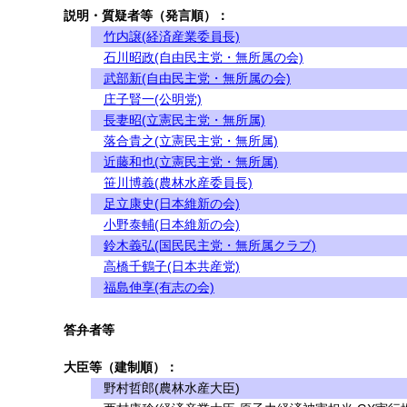
説明・質疑者等（発言順）：
竹内譲(経済産業委員長)
石川昭政(自由民主党・無所属の会)
武部新(自由民主党・無所属の会)
庄子賢一(公明党)
長妻昭(立憲民主党・無所属)
落合貴之(立憲民主党・無所属)
近藤和也(立憲民主党・無所属)
笹川博義(農林水産委員長)
足立康史(日本維新の会)
小野泰輔(日本維新の会)
鈴木義弘(国民民主党・無所属クラブ)
高橋千鶴子(日本共産党)
福島伸享(有志の会)
答弁者等
大臣等（建制順）：
野村哲郎(農林水産大臣)