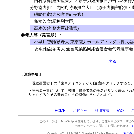
西村康稔(経済産業大臣 原子力経済被害担当 GX実行
分野協力担当 内閣府特命担当大臣（原子力損害賠償・
磯崎仁彦(内閣官房副長官)
柘植芳文(総務副大臣)
高木啓(外務大臣政務官)
参考人等（発言順）：
小早川智明(参考人 東京電力ホールディングス株式会
坂本雅信(参考人 全国漁業協同組合連合会代表理事会
戻る
・視聴画面右下の「歯車アイコン」から[速度]をクリックすると
・発言者一覧について、説明・質疑者等の氏名がリンク表示され
リックするとその発言者からの映像が再生されます。
HOME
お知らせ
利用方法
FAQ
このページは、JavaScriptを使用しています。ご使用中のブラウザのJa
このホームページに関するお問い合わせは
こ
Copyright(C) 1999-2026 Shugiin All Rights Reserved.
著作権