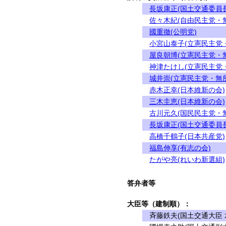
長坂康正(国土交通委員長
佐々木紀(自由民主党・
國重徹(公明党)
小宮山泰子(立憲民主党
屋良朝博(立憲民主党・
神津たけし(立憲民主党
城井崇(立憲民主党・無
赤木正幸(日本維新の会)
三木圭恵(日本維新の会)
古川元久(国民民主党・
長坂康正(国土交通委員長
高橋千鶴子(日本共産党)
福島伸享(有志の会)
たがや亮(れいわ新選組)
答弁者等
大臣等（建制順）：
斉藤鉄夫(国土交通大臣 