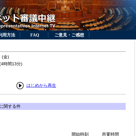
利用方法
FAQ
ご意見・ご感想
 (金)
4時間13分)
はじめから再生
に関する件
開始時刻
所要時間