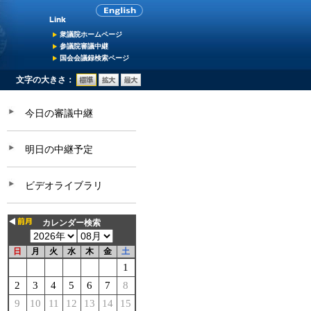
衆議院ホームページ
参議院審議中継
国会会議録検索ページ
文字の大きさ：
今日の審議中継
明日の中継予定
ビデオライブラリ
カレンダー検索
日
月
火
水
木
金
土
1
2
3
4
5
6
7
8
9
10
11
12
13
14
15