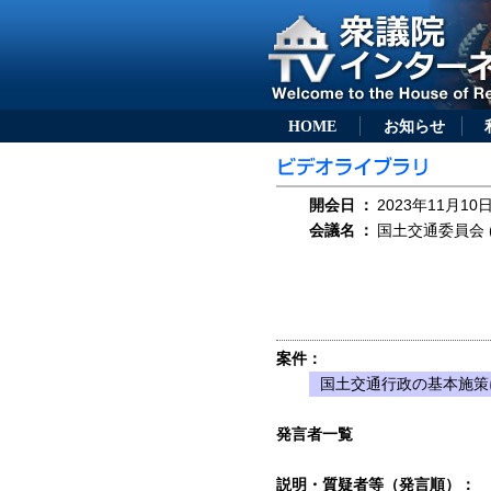
HOME
お知らせ
開会日
：
2023年11月10日
会議名
：
国土交通委員会 (
案件：
国土交通行政の基本施策
発言者一覧
説明・質疑者等（発言順）：