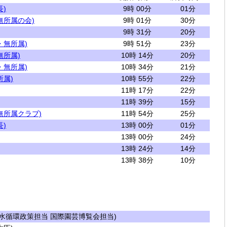
)
9時 00分
01分
無所属の会)
9時 01分
30分
9時 31分
20分
・無所属)
9時 51分
23分
無所属)
10時 14分
20分
・無所属)
10時 34分
21分
所属)
10時 55分
22分
11時 17分
22分
11時 39分
15分
無所属クラブ)
11時 54分
25分
)
13時 00分
01分
13時 00分
24分
13時 24分
14分
13時 38分
10分
水循環政策担当 国際園芸博覧会担当)