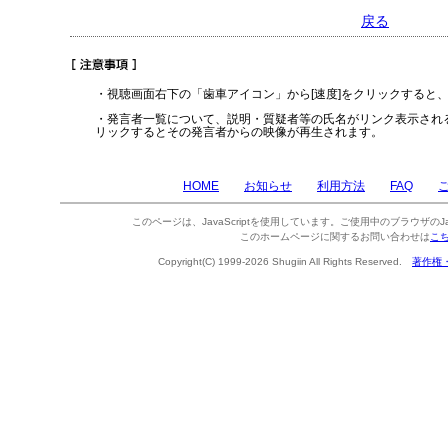
戻る
・視聴画面右下の「歯車アイコン」から[速度]をクリックすると
・発言者一覧について、説明・質疑者等の氏名がリンク表示され
リックするとその発言者からの映像が再生されます。
HOME
お知らせ
利用方法
FAQ
このページは、JavaScriptを使用しています。ご使用中のブラウザのJa
このホームページに関するお問い合わせは
こ
Copyright(C) 1999-2026 Shugiin All Rights Reserved.
著作権