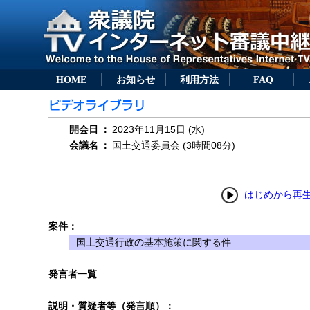
HOME
お知らせ
利用方法
FAQ
開会日
：
2023年11月15日 (水)
会議名
：
国土交通委員会 (3時間08分)
はじめから再
案件：
国土交通行政の基本施策に関する件
発言者一覧
説明・質疑者等（発言順）：