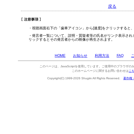
戻る
・視聴画面右下の「歯車アイコン」から[速度]をクリックすると
・発言者一覧について、説明・質疑者等の氏名がリンク表示され
リックするとその発言者からの映像が再生されます。
HOME
お知らせ
利用方法
FAQ
このページは、JavaScriptを使用しています。ご使用中のブラウザのJa
このホームページに関するお問い合わせは
こ
Copyright(C) 1999-2026 Shugiin All Rights Reserved.
著作権