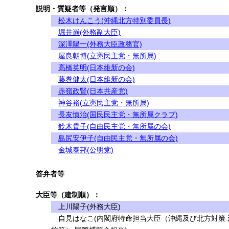
説明・質疑者等（発言順）：
松木けんこう(沖縄北方特別委員長)
堀井巌(外務副大臣)
深澤陽一(外務大臣政務官)
屋良朝博(立憲民主党・無所属)
高橋英明(日本維新の会)
藤巻健太(日本維新の会)
赤嶺政賢(日本共産党)
神谷裕(立憲民主党・無所属)
長友慎治(国民民主党・無所属クラブ)
鈴木貴子(自由民主党・無所属の会)
島尻安伊子(自由民主党・無所属の会)
金城泰邦(公明党)
答弁者等
大臣等（建制順）：
上川陽子(外務大臣)
自見はなこ(内閣府特命担当大臣（沖縄及び北方対策 