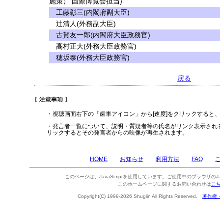
施策） 国際博覧会担当)
工藤彰三(内閣府副大臣)
辻清人(外務副大臣)
古賀友一郎(内閣府大臣政務官)
高村正大(外務大臣政務官)
穂坂泰(外務大臣政務官)
戻る
・視聴画面右下の「歯車アイコン」から[速度]をクリックすると
・発言者一覧について、説明・質疑者等の氏名がリンク表示され
リックするとその発言者からの映像が再生されます。
HOME
お知らせ
利用方法
FAQ
このページは、JavaScriptを使用しています。ご使用中のブラウザのJa
このホームページに関するお問い合わせは
こ
Copyright(C) 1999-2026 Shugiin All Rights Reserved.
著作権