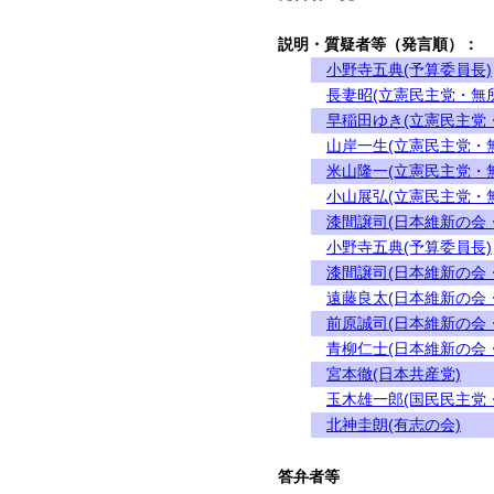
説明・質疑者等（発言順）：
小野寺五典(予算委員長)
長妻昭(立憲民主党・無
早稲田ゆき(立憲民主党
山岸一生(立憲民主党・
米山隆一(立憲民主党・
小山展弘(立憲民主党・
漆間譲司(日本維新の会
小野寺五典(予算委員長)
漆間譲司(日本維新の会
遠藤良太(日本維新の会
前原誠司(日本維新の会
青柳仁士(日本維新の会
宮本徹(日本共産党)
玉木雄一郎(国民民主党
北神圭朗(有志の会)
答弁者等