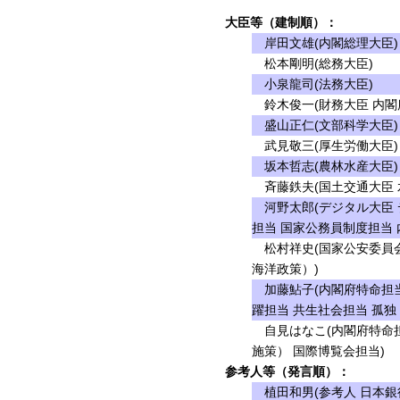
大臣等（建制順）：
岸田文雄(内閣総理大臣)
松本剛明(総務大臣)
小泉龍司(法務大臣)
鈴木俊一(財務大臣 内閣
盛山正仁(文部科学大臣)
武見敬三(厚生労働大臣)
坂本哲志(農林水産大臣)
斉藤鉄夫(国土交通大臣 
河野太郎(デジタル大臣 
担当 国家公務員制度担当
松村祥史(国家公安委員会
海洋政策）)
加藤鮎子(内閣府特命担当
躍担当 共生社会担当 孤独
自見はなこ(内閣府特命担
施策） 国際博覧会担当)
参考人等（発言順）：
植田和男(参考人 日本銀