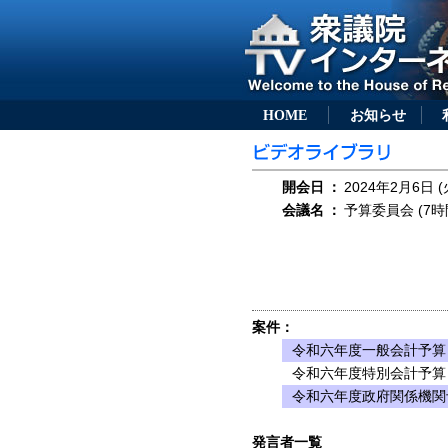
HOME
お知らせ
開会日
：
2024年2月6日 (
会議名
：
予算委員会 (7時
案件：
令和六年度一般会計予算
令和六年度特別会計予算
令和六年度政府関係機関
発言者一覧