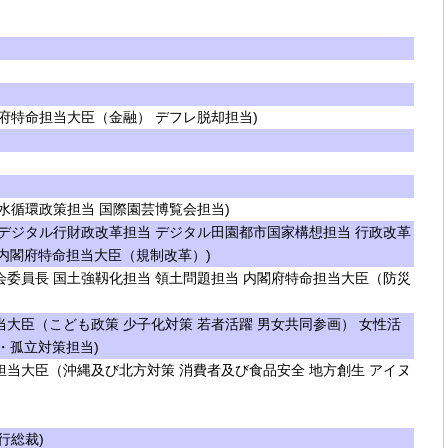
府特命担当大臣（金融） デフレ脱却担当)
水循環政策担当 国際園芸博覧会担当)
デジタル行財政改革担当 デジタル田園都市国家構想担当 行政改革
 内閣府特命担当大臣（規制改革）)
委員長 国土強靱化担当 領土問題担当 内閣府特命担当大臣（防災
大臣（こども政策 少子化対策 若者活躍 男女共同参画） 女性活
・孤立対策担当)
当大臣（沖縄及び北方対策 消費者及び食品安全 地方創生 アイヌ
行総裁)