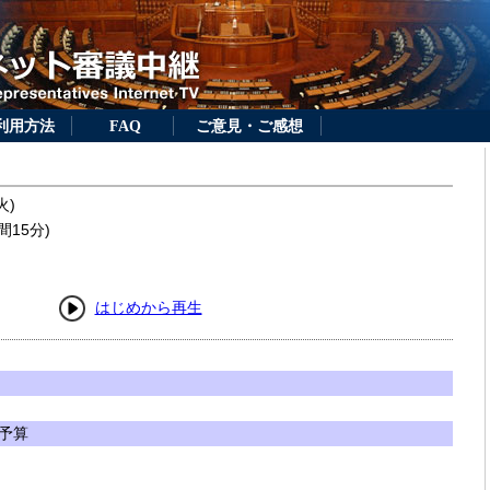
利用方法
FAQ
ご意見・ご感想
火)
間15分)
はじめから再生
予算