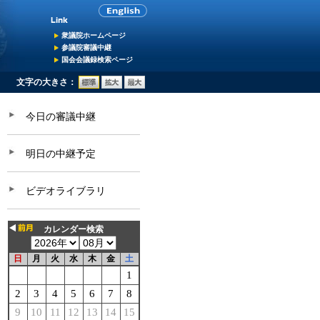
衆議院ホームページ
参議院審議中継
国会会議録検索ページ
文字の大きさ：
今日の審議中継
明日の中継予定
ビデオライブラリ
カレンダー検索
日
月
火
水
木
金
土
1
2
3
4
5
6
7
8
9
10
11
12
13
14
15