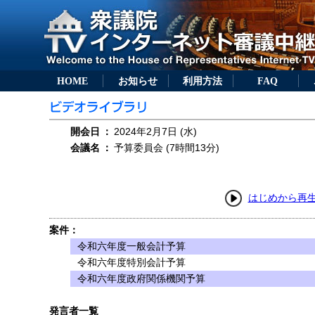
HOME
お知らせ
利用方法
FAQ
開会日
：
2024年2月7日 (水)
会議名
：
予算委員会 (7時間13分)
はじめから再
案件：
令和六年度一般会計予算
令和六年度特別会計予算
令和六年度政府関係機関予算
発言者一覧