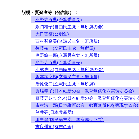
説明・質疑者等（発言順）：
小野寺五典(予算委員長)
永岡桂子(自由民主党・無所属の会)
大口善徳(公明党)
西村智奈美(立憲民主党・無所属)
後藤祐一(立憲民主党・無所属)
奥野総一郎(立憲民主党・無所属)
小野寺五典(予算委員長)
小林史明(自由民主党・無所属の会)
坂本祐之輔(立憲民主党・無所属)
湯原俊二(立憲民主党・無所属)
堀場幸子(日本維新の会・教育無償化を実現する会)
斎藤アレックス(日本維新の会・教育無償化を実現する
市村浩一郎(日本維新の会・教育無償化を実現する会)
笠井亮(日本共産党)
田中健(国民民主党・無所属クラブ)
吉良州司(有志の会)