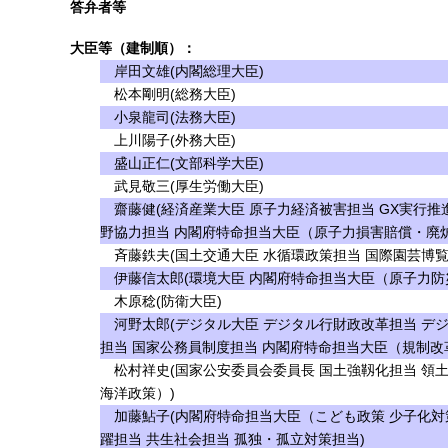
答弁者等
大臣等（建制順）：
岸田文雄(内閣総理大臣)
松本剛明(総務大臣)
小泉龍司(法務大臣)
上川陽子(外務大臣)
盛山正仁(文部科学大臣)
武見敬三(厚生労働大臣)
齋藤健(経済産業大臣 原子力経済被害担当 GX実行推
野協力担当 内閣府特命担当大臣（原子力損害賠償・廃
斉藤鉄夫(国土交通大臣 水循環政策担当 国際園芸博覧
伊藤信太郎(環境大臣 内閣府特命担当大臣（原子力防
木原稔(防衛大臣)
河野太郎(デジタル大臣 デジタル行財政改革担当 デ
担当 国家公務員制度担当 内閣府特命担当大臣（規制改
松村祥史(国家公安委員会委員長 国土強靱化担当 領
海洋政策）)
加藤鮎子(内閣府特命担当大臣（こども政策 少子化対策
躍担当 共生社会担当 孤独・孤立対策担当)