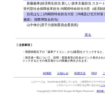
新藤義孝(経済再生担当 新しい資本主義担当 スタート
世代型社会保障改革担当 内閣府特命担当大臣（経済財政
自見はなこ(内閣府特命担当大臣（沖縄及び北方対策 
施策） 国際博覧会担当)
山中伸介(原子力規制委員会委員長)
戻る
・視聴画面右下の「歯車アイコン」から[速度]をクリックすると
・発言者一覧について、説明・質疑者等の氏名がリンク表示され
リックするとその発言者からの映像が再生されます。
HOME
お知らせ
利用方法
FAQ
このページは、JavaScriptを使用しています。ご使用中のブラウザのJa
このホームページに関するお問い合わせは
こ
Copyright(C) 1999-2026 Shugiin All Rights Reserved.
著作権