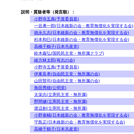
説明・質疑者等（発言順）：
小野寺五典(予算委員長)
一谷勇一郎(日本維新の会・教育無償化を実現する会)
徳永久志(日本維新の会・教育無償化を実現する会)
杉本和巳(日本維新の会・教育無償化を実現する会)
高橋千鶴子(日本共産党)
鈴木義弘(国民民主党・無所属クラブ)
緒方林太郎(有志の会)
小野寺五典(予算委員長)
伊東良孝(自由民主党・無所属の会)
山田賢司(自由民主党・無所属の会)
角田秀穂(公明党)
太栄志(立憲民主党・無所属)
野間健(立憲民主党・無所属)
渡辺創(立憲民主党・無所属)
小野泰輔(日本維新の会・教育無償化を実現する会)
守島正(日本維新の会・教育無償化を実現する会)
高橋千鶴子(日本共産党)