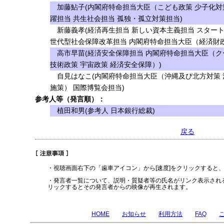
加藤鮎子(内閣府特命担当大臣（こども政策 少子化対策
躍担当 共生社会担当 孤独・孤立対策担当)
新藤義孝(経済再生担当 新しい資本主義担当 スタート
世代型社会保障改革担当 内閣府特命担当大臣（経済財政
高市早苗(経済安全保障担当 内閣府特命担当大臣（ク
技術政策 宇宙政策 経済安全保障）)
自見はなこ(内閣府特命担当大臣（沖縄及び北方対策 
施策） 国際博覧会担当)
参考人等（発言順）：
植田和男(参考人 日本銀行総裁)
戻る
・視聴画面右下の「歯車アイコン」から[速度]をクリックすると
・発言者一覧について、説明・質疑者等の氏名がリンク表示され
リックするとその発言者からの映像が再生されます。
HOME
お知らせ
利用方法
FAQ