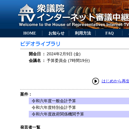
HOME
お知らせ
利用方法
FAQ
開会日
：
2024年2月9日 (金)
会議名
：
予算委員会 (7時間19分)
はじめから再
案件：
令和六年度一般会計予算
令和六年度特別会計予算
令和六年度政府関係機関予算
発言者一覧