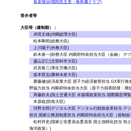
長友慎治(国民民主党・無所属クラブ)
答弁者等
大臣等（建制順）：
岸田文雄(内閣総理大臣)
松本剛明(総務大臣)
上川陽子(外務大臣)
鈴木俊一(財務大臣 内閣府特命担当大臣（金融） デフ
盛山正仁(文部科学大臣)
武見敬三(厚生労働大臣)
坂本哲志(農林水産大臣)
齋藤健(経済産業大臣 原子力経済被害担当 GX実行推
野協力担当 内閣府特命担当大臣（原子力損害賠償・廃
斉藤鉄夫(国土交通大臣 水循環政策担当 国際園芸博覧
木原稔(防衛大臣)
河野太郎(デジタル大臣 デジタル行財政改革担当 デ
担当 国家公務員制度担当 内閣府特命担当大臣（規制改
松村祥史(国家公安委員会委員長 国土強靱化担当 領
海洋政策）)