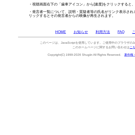
・視聴画面右下の「歯車アイコン」から[速度]をクリックすると
・発言者一覧について、説明・質疑者等の氏名がリンク表示され
リックするとその発言者からの映像が再生されます。
HOME
お知らせ
利用方法
FAQ
このページは、JavaScriptを使用しています。ご使用中のブラウザのJa
このホームページに関するお問い合わせは
こ
Copyright(C) 1999-2026 Shugiin All Rights Reserved.
著作権