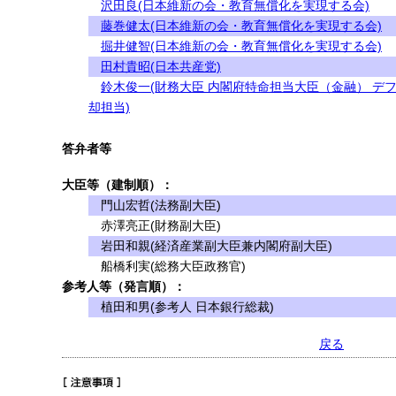
沢田良(日本維新の会・教育無償化を実現する会)
藤巻健太(日本維新の会・教育無償化を実現する会)
掘井健智(日本維新の会・教育無償化を実現する会)
田村貴昭(日本共産党)
鈴木俊一(財務大臣 内閣府特命担当大臣（金融） デ
却担当)
答弁者等
大臣等（建制順）：
門山宏哲(法務副大臣)
赤澤亮正(財務副大臣)
岩田和親(経済産業副大臣兼内閣府副大臣)
船橋利実(総務大臣政務官)
参考人等（発言順）：
植田和男(参考人 日本銀行総裁)
戻る