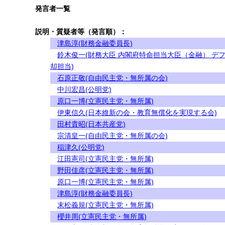
発言者一覧
説明・質疑者等（発言順）：
津島淳(財務金融委員長)
鈴木俊一(財務大臣 内閣府特命担当大臣（金融） デ
却担当)
石原正敬(自由民主党・無所属の会)
中川宏昌(公明党)
原口一博(立憲民主党・無所属)
伊東信久(日本維新の会・教育無償化を実現する会)
田村貴昭(日本共産党)
宗清皇一(自由民主党・無所属の会)
稲津久(公明党)
江田憲司(立憲民主党・無所属)
野田佳彦(立憲民主党・無所属)
原口一博(立憲民主党・無所属)
津島淳(財務金融委員長)
末松義規(立憲民主党・無所属)
櫻井周(立憲民主党・無所属)