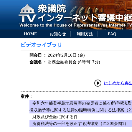
HOME
お知らせ
利用方法
FAQ
開会日
：
2024年2月16日 (金)
会議名
：
財務金融委員会 (6時間17分)
はじめから再
案件：
令和六年能登半島地震災害の被災者に係る所得税法及
徴収猶予等に関する法律の臨時特例に関する法律案（21
財政及び金融に関する件
所得税法等の一部を改正する法律案（213国会閣1）