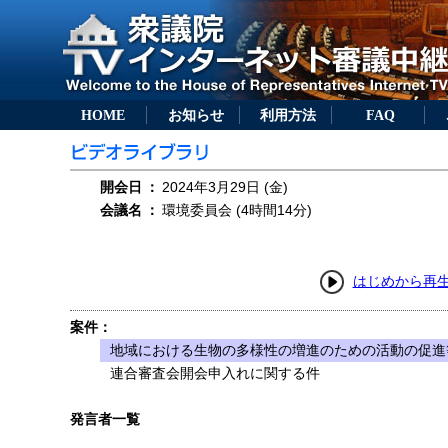
HOME
お知らせ
利用方法
FAQ
開会日
：
2024年3月29日 (金)
会議名
：
環境委員会 (4時間14分)
はじめから再
案件：
地域における生物の多様性の増進のための活動の促進等
連合審査会開会申入れに関する件
発言者一覧