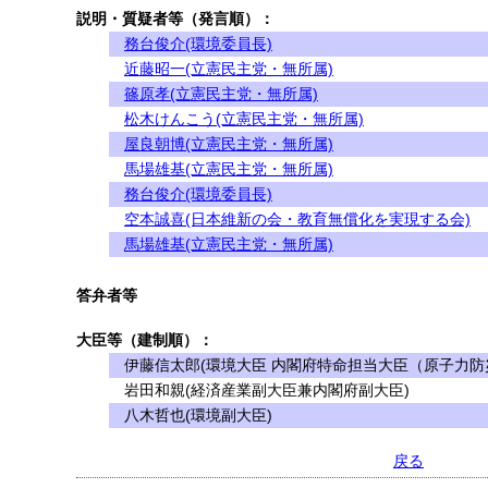
説明・質疑者等（発言順）：
務台俊介(環境委員長)
近藤昭一(立憲民主党・無所属)
篠原孝(立憲民主党・無所属)
松木けんこう(立憲民主党・無所属)
屋良朝博(立憲民主党・無所属)
馬場雄基(立憲民主党・無所属)
務台俊介(環境委員長)
空本誠喜(日本維新の会・教育無償化を実現する会)
馬場雄基(立憲民主党・無所属)
答弁者等
大臣等（建制順）：
伊藤信太郎(環境大臣 内閣府特命担当大臣（原子力防
岩田和親(経済産業副大臣兼内閣府副大臣)
八木哲也(環境副大臣)
戻る