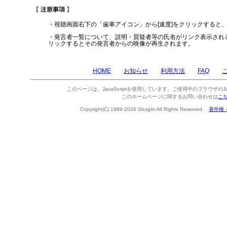
・視聴画面右下の「歯車アイコン」から[速度]をクリックすると
・発言者一覧について、説明・質疑者等の氏名がリンク表示され
リックするとその発言者からの映像が再生されます。
HOME
お知らせ
利用方法
FAQ
このページは、JavaScriptを使用しています。ご使用中のブラウザのJa
このホームページに関するお問い合わせは
こ
Copyright(C) 1999-2026 Shugiin All Rights Reserved.
著作権