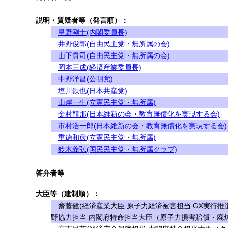
説明・質疑者等（発言順）：
星野剛士(内閣委員長)
井野俊郎(自由民主党・無所属の会)
山下貴司(自由民主党・無所属の会)
岡本三成(経済産業委員長)
中野洋昌(公明党)
塩川鉄也(日本共産党)
山岸一生(立憲民主党・無所属)
金村龍那(日本維新の会・教育無償化を実現する会)
市村浩一郎(日本維新の会・教育無償化を実現する会)
重徳和彦(立憲民主党・無所属)
鈴木義弘(国民民主党・無所属クラブ)
答弁者等
大臣等（建制順）：
齋藤健(経済産業大臣 原子力経済被害担当 GX実行推
野協力担当 内閣府特命担当大臣（原子力損害賠償・廃