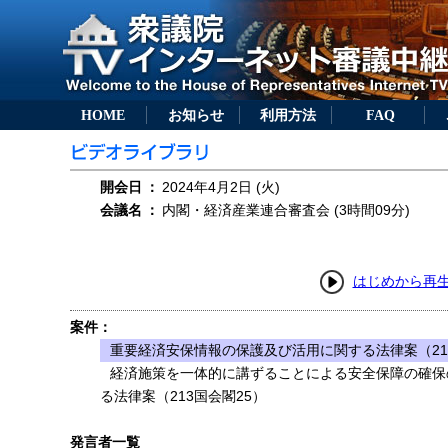
HOME
お知らせ
利用方法
FAQ
開会日
：
2024年4月2日 (火)
会議名
：
内閣・経済産業連合審査会 (3時間09分)
はじめから再
案件：
重要経済安保情報の保護及び活用に関する法律案（21
経済施策を一体的に講ずることによる安全保障の確保
る法律案（213国会閣25）
発言者一覧