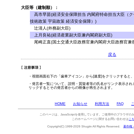
大臣等（建制順）：
高市早苗(経済安全保障担当 内閣府特命担当大臣（ク
技術政策 宇宙政策 経済安全保障）)
辻清人(外務副大臣)
上月良祐(経済産業副大臣兼内閣府副大臣)
尾崎正直(国土交通大臣政務官兼内閣府大臣政務官兼復
戻る
・視聴画面右下の「歯車アイコン」から[速度]をクリックすると
・発言者一覧について、説明・質疑者等の氏名がリンク表示され
リックするとその発言者からの映像が再生されます。
HOME
お知らせ
利用方法
FAQ
このページは、JavaScriptを使用しています。ご使用中のブラウザのJa
このホームページに関するお問い合わせは
こ
Copyright(C) 1999-2026 Shugiin All Rights Reserved.
著作権