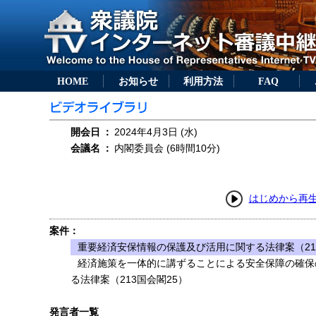
HOME
お知らせ
利用方法
FAQ
開会日
：
2024年4月3日 (水)
会議名
：
内閣委員会 (6時間10分)
はじめから再
案件：
重要経済安保情報の保護及び活用に関する法律案（21
経済施策を一体的に講ずることによる安全保障の確保
る法律案（213国会閣25）
発言者一覧