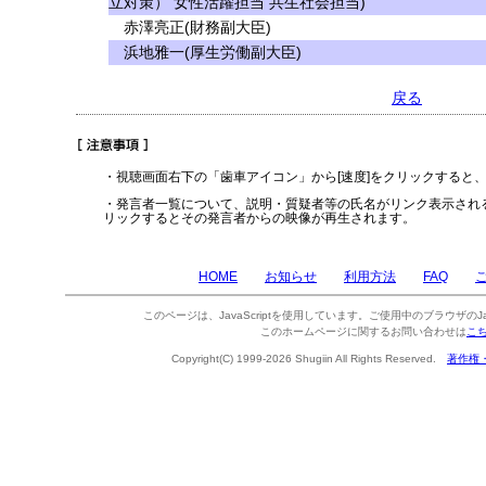
立対策） 女性活躍担当 共生社会担当)
赤澤亮正(財務副大臣)
浜地雅一(厚生労働副大臣)
戻る
・視聴画面右下の「歯車アイコン」から[速度]をクリックすると
・発言者一覧について、説明・質疑者等の氏名がリンク表示され
リックするとその発言者からの映像が再生されます。
HOME
お知らせ
利用方法
FAQ
このページは、JavaScriptを使用しています。ご使用中のブラウザのJa
このホームページに関するお問い合わせは
こ
Copyright(C) 1999-2026 Shugiin All Rights Reserved.
著作権