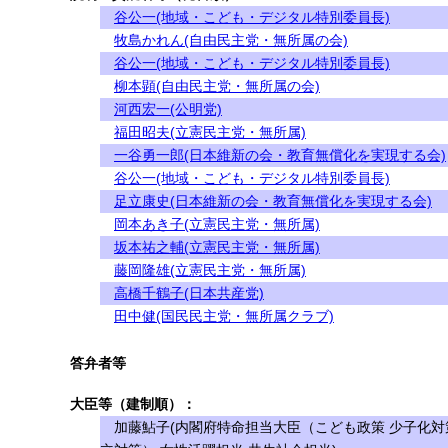
谷公一(地域・こども・デジタル特別委員長)
牧島かれん(自由民主党・無所属の会)
谷公一(地域・こども・デジタル特別委員長)
柳本顕(自由民主党・無所属の会)
河西宏一(公明党)
福田昭夫(立憲民主党・無所属)
一谷勇一郎(日本維新の会・教育無償化を実現する会)
谷公一(地域・こども・デジタル特別委員長)
足立康史(日本維新の会・教育無償化を実現する会)
岡本あき子(立憲民主党・無所属)
坂本祐之輔(立憲民主党・無所属)
藤岡隆雄(立憲民主党・無所属)
高橋千鶴子(日本共産党)
田中健(国民民主党・無所属クラブ)
答弁者等
大臣等（建制順）：
加藤鮎子(内閣府特命担当大臣（こども政策 少子化対