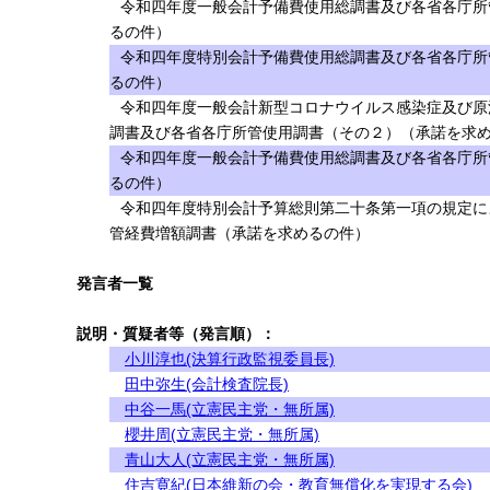
令和四年度一般会計予備費使用総調書及び各省各庁所
るの件）
令和四年度特別会計予備費使用総調書及び各省各庁所
るの件）
令和四年度一般会計新型コロナウイルス感染症及び原
調書及び各省各庁所管使用調書（その２）（承諾を求
令和四年度一般会計予備費使用総調書及び各省各庁所
るの件）
令和四年度特別会計予算総則第二十条第一項の規定に
管経費増額調書（承諾を求めるの件）
発言者一覧
説明・質疑者等（発言順）：
小川淳也(決算行政監視委員長)
田中弥生(会計検査院長)
中谷一馬(立憲民主党・無所属)
櫻井周(立憲民主党・無所属)
青山大人(立憲民主党・無所属)
住吉寛紀(日本維新の会・教育無償化を実現する会)