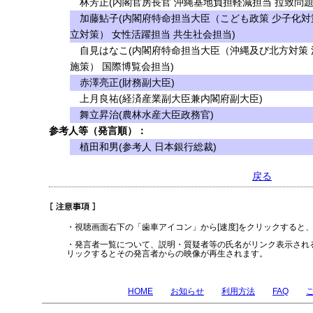
林芳正(内閣官房長官 沖縄基地負担軽減担当 拉致問題
加藤鮎子(内閣府特命担当大臣（こども政策 少子化対
立対策） 女性活躍担当 共生社会担当)
自見はなこ(内閣府特命担当大臣（沖縄及び北方対策 
施策） 国際博覧会担当)
赤澤亮正(財務副大臣)
上月良祐(経済産業副大臣兼内閣府副大臣)
舞立昇治(農林水産大臣政務官)
参考人等（発言順）：
植田和男(参考人 日本銀行総裁)
戻る
・視聴画面右下の「歯車アイコン」から[速度]をクリックすると
・発言者一覧について、説明・質疑者等の氏名がリンク表示され
リックするとその発言者からの映像が再生されます。
HOME
お知らせ
利用方法
FAQ