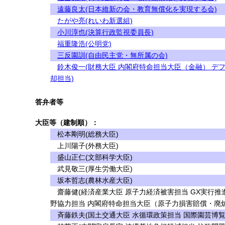
遠藤良太(日本維新の会・教育無償化を実現する会)
たがや亮(れいわ新選組)
小川淳也(決算行政監視委員長)
福重隆浩(公明党)
三反園訓(自由民主党・無所属の会)
鈴木俊一(財務大臣 内閣府特命担当大臣（金融） デ
却担当)
答弁者等
大臣等（建制順）：
松本剛明(総務大臣)
上川陽子(外務大臣)
盛山正仁(文部科学大臣)
武見敬三(厚生労働大臣)
坂本哲志(農林水産大臣)
齋藤健(経済産業大臣 原子力経済被害担当 GX実行推
野協力担当 内閣府特命担当大臣（原子力損害賠償・廃
斉藤鉄夫(国土交通大臣 水循環政策担当 国際園芸博覧