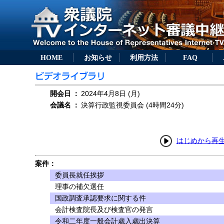
HOME
お知らせ
利用方法
FAQ
開会日
：
2024年4月8日 (月)
会議名
：
決算行政監視委員会 (4時間24分)
はじめから再
案件：
委員長就任挨拶
理事の補欠選任
国政調査承認要求に関する件
会計検査院長及び検査官の発言
令和二年度一般会計歳入歳出決算