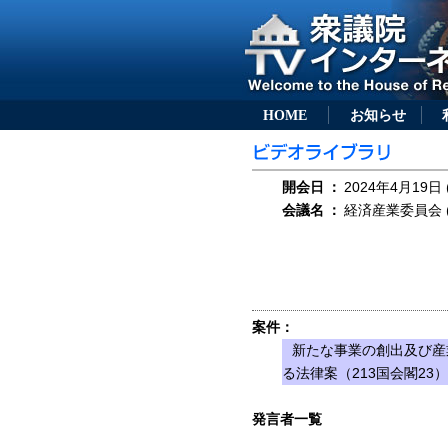
HOME
お知らせ
開会日
：
2024年4月19日 
会議名
：
経済産業委員会 (
案件：
新たな事業の創出及び産
る法律案（213国会閣23）
発言者一覧