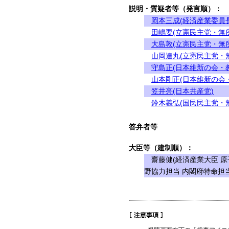
説明・質疑者等（発言順）：
岡本三成(経済産業委員長
田嶋要(立憲民主党・無
大島敦(立憲民主党・無
山岡達丸(立憲民主党・
守島正(日本維新の会・
山本剛正(日本維新の会
笠井亮(日本共産党)
鈴木義弘(国民民主党・
答弁者等
大臣等（建制順）：
齋藤健(経済産業大臣 原
野協力担当 内閣府特命担