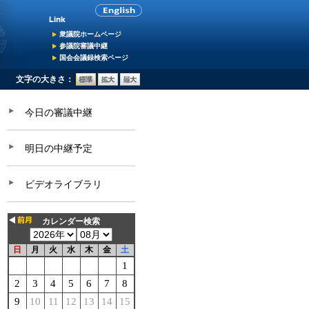
衆議院ホームページ
参議院審議中継
国会会議録検索ページ
文字の大きさ：
今日の審議中継
明日の中継予定
ビデオライブラリ
カレンダー検索
日
月
火
水
木
金
土
1
2
3
4
5
6
7
8
9
10
11
12
13
14
15