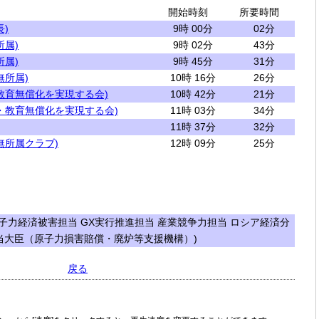
開始時刻
所要時間
)
9時 00分
02分
所属)
9時 02分
43分
所属)
9時 45分
31分
無所属)
10時 16分
26分
教育無償化を実現する会)
10時 42分
21分
・教育無償化を実現する会)
11時 03分
34分
11時 37分
32分
無所属クラブ)
12時 09分
25分
子力経済被害担当 GX実行推進担当 産業競争力担当 ロシア経済分
当大臣（原子力損害賠償・廃炉等支援機構）)
戻る