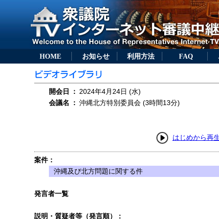
HOME
お知らせ
利用方法
FAQ
開会日
：
2024年4月24日 (水)
会議名
：
沖縄北方特別委員会 (3時間13分)
はじめから再
案件：
沖縄及び北方問題に関する件
発言者一覧
説明・質疑者等（発言順）：