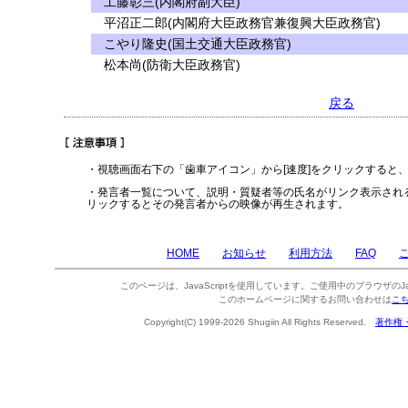
工藤彰三(内閣府副大臣)
平沼正二郎(内閣府大臣政務官兼復興大臣政務官)
こやり隆史(国土交通大臣政務官)
松本尚(防衛大臣政務官)
戻る
・視聴画面右下の「歯車アイコン」から[速度]をクリックすると
・発言者一覧について、説明・質疑者等の氏名がリンク表示され
リックするとその発言者からの映像が再生されます。
HOME
お知らせ
利用方法
FAQ
このページは、JavaScriptを使用しています。ご使用中のブラウザのJa
このホームページに関するお問い合わせは
こ
Copyright(C) 1999-2026 Shugiin All Rights Reserved.
著作権