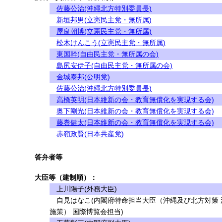
佐藤公治(沖縄北方特別委員長)
新垣邦男(立憲民主党・無所属)
屋良朝博(立憲民主党・無所属)
松木けんこう(立憲民主党・無所属)
東国幹(自由民主党・無所属の会)
島尻安伊子(自由民主党・無所属の会)
金城泰邦(公明党)
佐藤公治(沖縄北方特別委員長)
高橋英明(日本維新の会・教育無償化を実現する会)
奥下剛光(日本維新の会・教育無償化を実現する会)
藤巻健太(日本維新の会・教育無償化を実現する会)
赤嶺政賢(日本共産党)
答弁者等
大臣等（建制順）：
上川陽子(外務大臣)
自見はなこ(内閣府特命担当大臣（沖縄及び北方対策 
施策） 国際博覧会担当)