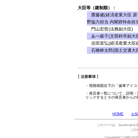
大臣等（建制順）：
齋藤健(経済産業大臣 原
野協力担当 内閣府特命担
門山宏哲(法務副大臣)
あべ俊子(文部科学副大臣
吉田宣弘(経済産業大臣
石橋林太郎(国土交通大臣
・視聴画面右下の「歯車アイコ
・発言者一覧について、説明・
リックするとその発言者からの
HOME
お
このページは、JavaScrip
この
Copyright(C) 1999-202