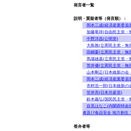
発言者一覧
説明・質疑者等（発言順）：
岡本三成(経済産業委員長
加藤竜祥(自由民主党・
中野洋昌(公明党)
大島敦(立憲民主党・無
田嶋要(立憲民主党・無
馬場雄基(立憲民主党・
荒井優(立憲民主党・無
山本剛正(日本維新の会
岡本三成(経済産業委員長
市村浩一郎(日本維新の
笠井亮(日本共産党)
鈴木義弘(国民民主党・
自見はなこ(内閣府特命
者及び食品安全 地方創生 
答弁者等