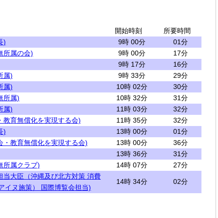
開始時刻
所要時間
)
9時 00分
01分
無所属の会)
9時 00分
17分
9時 17分
16分
所属)
9時 33分
29分
所属)
10時 02分
30分
無所属)
10時 32分
31分
所属)
11時 03分
32分
・教育無償化を実現する会)
11時 35分
32分
)
13時 00分
01分
会・教育無償化を実現する会)
13時 00分
36分
13時 36分
31分
無所属クラブ)
14時 07分
27分
担当大臣（沖縄及び北方対策 消費
14時 34分
02分
アイヌ施策） 国際博覧会担当)