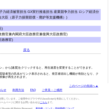
子力経済被害担当 GX実行推進担当 産業競争力担当 ロシア経済分
当大臣（原子力損害賠償・廃炉等支援機構）)
)
政務官兼内閣府大臣政務官兼復興大臣政務官)
政務官)
戻る
ン」から[速度]をクリックすると、再生速度を変更することができます。
質疑者等の氏名がリンク表示されると、発言者頭出し機能が有効となり、ク
映像が再生されます。
このページの先頭へ▲
知らせ
利用方法
FAQ
ご意見・ご感想
tを使用しています。ご使用中のブラウザのJavaScriptを有効にしてください。
ホームページに関するお問い合わせは
こちら
まで。
6 Shugiin All Rights Reserved.
著作権・リンク・登録商標について