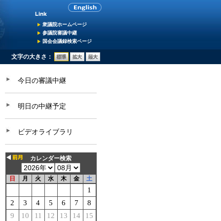
衆議院ホームページ
参議院審議中継
国会会議録検索ページ
文字の大きさ：
今日の審議中継
明日の中継予定
ビデオライブラリ
カレンダー検索
日
月
火
水
木
金
土
1
2
3
4
5
6
7
8
9
10
11
12
13
14
15