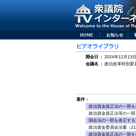
HOME
お知らせ
開会日
：
2024年12月13日
会議名
：
政治改革特別委員会
案件：
政治資金規正法の一部を
政治資金規正法等の一部
国会法の一部を改正する法
政治資金委員会法案（21
政治資金規正法の一部を