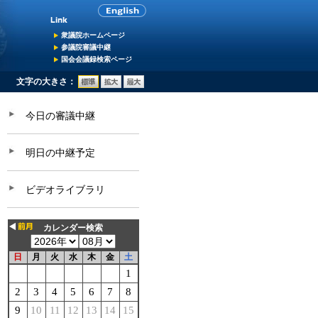
衆議院ホームページ
参議院審議中継
国会会議録検索ページ
文字の大きさ：
今日の審議中継
明日の中継予定
ビデオライブラリ
カレンダー検索
日
月
火
水
木
金
土
1
2
3
4
5
6
7
8
9
10
11
12
13
14
15