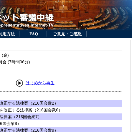
利用方法
FAQ
ご意見・ご感想
 (金)
 (7時間06分)
はじめから再生
改正する法律案（216国会衆2）
を改正する法律案（216国会衆6）
律案（216国会衆7）
6国会衆8）
改正する法律案（216国会衆9）