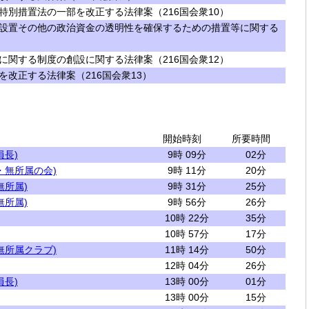
特別措置法の一部を改正する法律案（216国会衆10）
設置その他の政治資金の透明性を確保するための措置等に関する
に関する制度の創設に関する法律案（216国会衆12）
改正する法律案（216国会衆13）
開始時刻
所要時間
員長)
9時 09分
02分
・無所属の会)
9時 11分
20分
無所属)
9時 31分
25分
無所属)
9時 56分
26分
10時 22分
35分
10時 57分
17分
無所属クラブ)
11時 14分
50分
12時 04分
26分
員長)
13時 00分
01分
13時 00分
15分