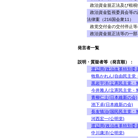
政治資金規正法及び租税
政治資金監視委員会等の
法律案（216国会衆11）
政党交付金の交付停止等
政治資金規正法等の一部を
発言者一覧
説明・質疑者等（発言順）：
渡辺周(政治改革特別委
牧島かれん(自由民主党
黒岩宇洋(立憲民主党・
今井雅人(立憲民主党・
青柳仁士(日本維新の会)
池下卓(日本維新の会)
長友慎治(国民民主党・
河西宏一(公明党)
渡辺周(政治改革特別委
中川康洋(公明党)