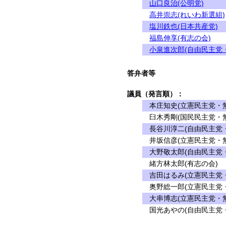
山口良治(公明党)
高井崇志(れいわ新選組)
塩川鉄也(日本共産党)
福島伸享(有志の会)
小泉進次郎(自由民主党
答弁者等
議員（発言順）：
本庄知史(立憲民主党・無
臼木秀剛(国民民主党・無
長谷川淳二(自由民主党・
井坂信彦(立憲民主党・無
大野敬太郎(自由民主党・
緒方林太郎(有志の会)
吉田はるみ(立憲民主党・
奥野総一郎(立憲民主党・
大串博志(立憲民主党・無
国光あやの(自由民主党・