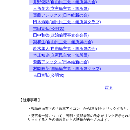
井野俊郎(自由民主党・無所属の会)
三角創太(立憲民主党・無所属)
斎藤アレックス(日本維新の会)
臼木秀剛(国民民主党・無所属クラブ)
吉田宣弘(公明党)
田中和徳(政治倫理審査会会長)
簗和生(自由民主党・無所属の会)
鈴木隼人(自由民主党・無所属の会)
本庄知史(立憲民主党・無所属)
斎藤アレックス(日本維新の会)
村岡敏英(国民民主党・無所属クラブ)
吉田宣弘(公明党)
戻る
・視聴画面右下の「歯車アイコン」から[速度]をクリックすると
・発言者一覧について、説明・質疑者等の氏名がリンク表示され
リックするとその発言者からの映像が再生されます。